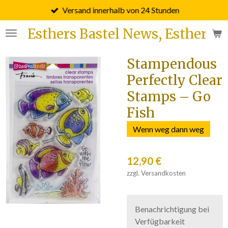
Versand innerhalb von 24 Stunden
Zum
Hauptinhalt
Esthers Bastel News, Esther F
springen
Stampendous
Perfectly Clear
Stamps – Go
Fish
Wenn weg dann weg
12,90 €
zzgl. Versandkosten
Benachrichtigung bei
Verfügbarkeit