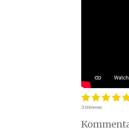
1
2
3
4
5
B
e
S
S
S
S
S
3 Stimmen
w
t
t
t
t
t
e
Kommenta
e
e
e
e
e
r