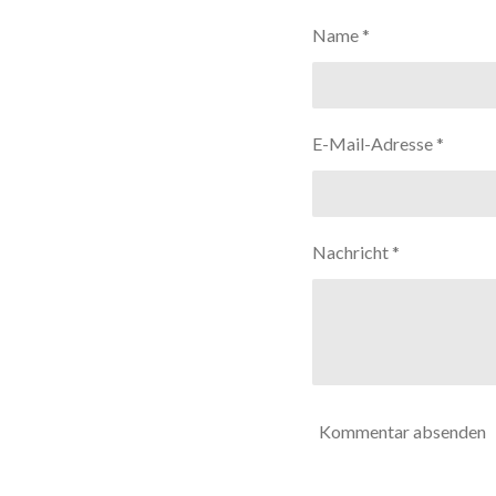
t
r
r
r
r
r
u
Name *
n
n
n
n
n
n
e
e
e
e
g
:
5
E-Mail-Adresse *
S
t
e
r
Nachricht *
n
e
Kommentar absenden