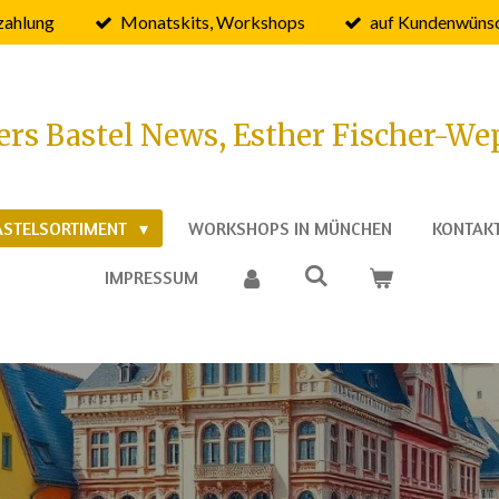
zahlung
Monatskits, Workshops
auf Kundenwünsc
ers Bastel News, Esther Fischer-We
ASTELSORTIMENT
WORKSHOPS IN MÜNCHEN
KONTAK
IMPRESSUM