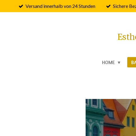
Versand innerhalb von 24 Stunden
Sichere Be
Zum
Hauptinhalt
springen
Esth
HOME
B