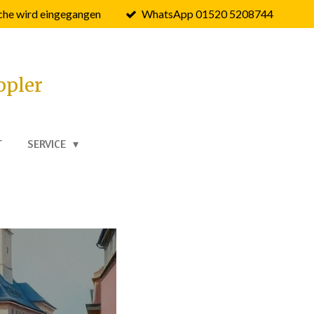
he wird eingegangen
WhatsApp 01520 5208744
ppler
T
SERVICE