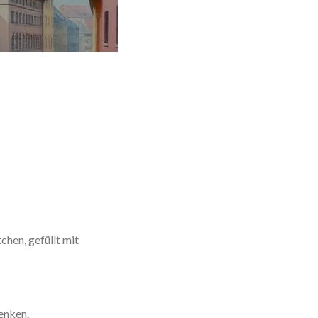
hen, gefüllt mit
henken.