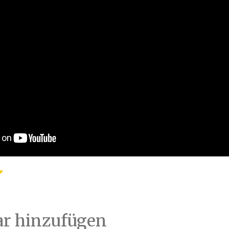
B
e
w
e
r
r hinzufügen
t
u