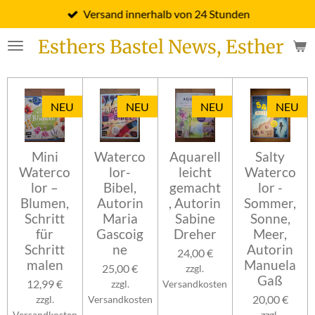
Versand innerhalb von 24 Stunden
Zum
Hauptinhalt
Esthers Bastel News, Esther Fi
springen
NEU
NEU
NEU
NEU
Mini
Waterco
Aquarell
Salty
Waterco
lor-
leicht
Waterco
lor –
Bibel,
gemacht
lor -
Blumen,
Autorin
, Autorin
Sommer,
Schritt
Maria
Sabine
Sonne,
für
Gascoig
Dreher
Meer,
Schritt
ne
Autorin
24,00 €
malen
Manuela
25,00 €
zzgl.
Gaß
12,99 €
zzgl.
Versandkosten
20,00 €
zzgl.
Versandkosten
Versandkosten
zzgl.