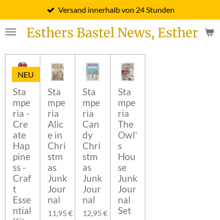
Versand innerhalb von 24 Stunden
Zum
Hauptinhalt
Esthers Bastel News, Esther Fi
springen
NEU
Sta
Sta
Sta
Sta
mpe
mpe
mpe
mpe
ria -
ria
ria
ria
Cre
Alic
Can
The
ate
e in
dy
Owl'
Hap
Chri
Chri
s
pine
stm
stm
Hou
ss -
as
as
se
Craf
Junk
Junk
Junk
t
Jour
Jour
Jour
Esse
nal
nal
nal
ntial
Set
11,95 €
12,95 €