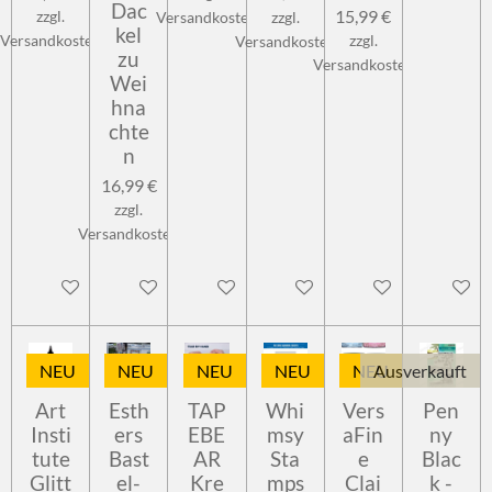
Dac
15,99 €
zzgl.
Versandkosten
zzgl.
kel
Versandkosten
zzgl.
Versandkosten
zu
Versandkosten
Wei
hna
chte
n
16,99 €
zzgl.
Versandkosten
Bei Verfügbarkeit benachrichtigen
In den Warenkorb
In den Warenkorb
In den Warenkorb
Bei Verfügbarkeit 
In den 
NEU
NEU
NEU
NEU
NEU
Ausverkauft
Art
Esth
TAP
Whi
Vers
Pen
Insti
ers
EBE
msy
aFin
ny
tute
Bast
AR
Sta
e
Blac
Glitt
el-
Kre
mps
Clai
k -