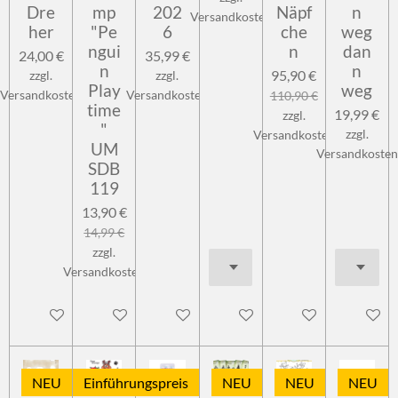
Dre
mp
202
Näpf
n
Versandkosten
her
"Pe
6
che
weg
ngui
n
dan
24,00 €
35,99 €
n
n
95,90 €
zzgl.
zzgl.
Play
weg
Versandkosten
Versandkosten
110,90 €
time
19,99 €
zzgl.
"
zzgl.
Versandkosten
UM
Versandkosten
SDB
119
13,90 €
14,99 €
zzgl.
Versandkosten
In den Warenkorb
In den Warenkorb
In den Warenkorb
In den Warenkorb
In den Warenkorb
In den 
NEU
Einführungspreis
NEU
NEU
NEU
NEU