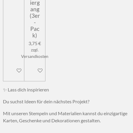
ierg
ang
(3er
-
Pac
k)
3,75 €
zzgl.
Versandkosten
In den Warenkorb
In den Warenkorb
✨ Lass dich inspirieren
Du suchst Ideen für dein nächstes Projekt?
Mit unseren Stempeln und Materialien kannst du einzigartige
Karten, Geschenke und Dekorationen gestalten.