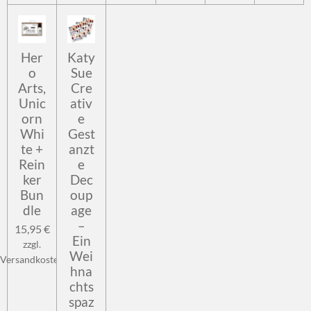
Her
Katy
o
Sue
Arts,
Cre
Unic
ativ
orn
e
Whi
Gest
te +
anzt
Rein
e
ker
Dec
Bun
oup
dle
age
–
15,95 €
Ein
zzgl.
Wei
Versandkosten
hna
chts
spaz