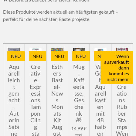
Diese Produkte werden aktuell am häufigsten gekauft –
perfekt für deine nächsten Bastelprojekte
NEU
NEU
NEU
NEU
NEU
Wenn
ausverkauft
Aqu
Cre
Esth
Mug
Van
Hea
dann
arell
ativ
ers
,
Gog
rtfel
kommt es
nicht mehr
leich
e
Bast
Kaff
h
t
t
Expr
el-
eeta
Aqu
Cre
gem
essi
New
sse,
arell
atio
acht
ons
s
Ges
kast
ns
,
Tam
Mon
che
en
Rub
Aut
pon
ats
nk
mit
ber
orin
Clin
Kit
🎁
48
Sta
Sabi
g
Aug
halb
mps
14,99 €
ne
sta
ust
en
Wen
zzgl.