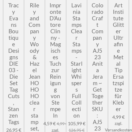
Trac
Rile
Impr
Lavi
Colo
Art
y
y
onte
nia
rado
Insti
Eva
and
D'Au
Sta
Craf
tute
ns
Com
tore
mps
t
Glitt
Bou
pan
Clin
Clea
Com
er
tiqu
y
ny -
r
pan
Ultr
e
Wo
Mag
Sta
y
afin
Desi
ody
isch
mps
AJ5
e
gns
&
es
-
23
Met
DIE
Haz
Tuch
Starl
Anit
al
03 -
el
zur
ight
a
Tip
Die
Jean
Rein
Whi
Jera
Ersa
Set
HO
igun
sper
m ~
tzspi
Tag
HO
g
s
Get
tze
Cuts
HO
von
Full
Toge
für
,
clea
Ste
Coll
ther
Kleb
Stan
r
mpe
ecti
SKU
er
zen
sta
ln
on
:
4,99 €
Tags
mp
AJ5
4,59 €
105,99 €
zzgl.
4,99 €
set,
23
26,95 €
Versandkosten
zzgl.
126,95 €