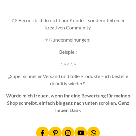
👉 Bei uns bist du nicht nur Kunde – sondern Teil einer
kreativen Community
⭐ Kundenmeinungen:
Beispiel:
⭐️⭐️⭐️⭐️⭐️
„Super schneller Versand und tolle Produkte – ich bestelle
definitiv wieder!“
Würde mich freuen, wenn Ihr eine Bewertung für meinen
Shop schreibt, einfach bis ganz nach unten scrollen. Ganz
lieben Dank
F
P
I
Y
W