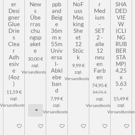
er
New
ppb
NoF
r
SHA
Desi
s
and
uss
Med
DED
gner
Übe
Beig
Mas
ium
VIE
Glue
rras
e
king
-
W
Drie
chu
36m
She
SET
(CLI
s
ngsp
m x
et
2 -
NG
Clea
aket
55m
12
alle
RUB
r
e
Univ
Stüc
12
BER
Adh
ersa
k
neu
STA
30,00 €
esiv
l-
en
MP)
9,99 €
zzgl.
e
Abkl
Farb
4.25
Versandkosten
zzgl.
(4oz
ebe
en
x
Versandkosten
)
ban
5.63
74,95 €
d
"
11,59 €
84,95 €
7,99 €
15,49 €
zzgl.
zzgl.
Versandkosten
zzgl.
zzgl.
Versandkosten
Versandkosten
Versandkosten
In den Warenkorb
In den Warenkorb
In den Warenkorb
In den Warenkorb
In den Warenkorb
Bei Verf