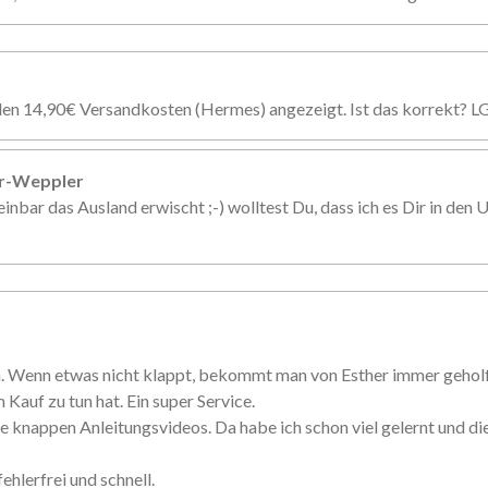
den 14,90€ Versandkosten (Hermes) angezeigt. Ist das korrekt? L
er-Weppler
inbar das Ausland erwischt ;-) wolltest Du, dass ich es Dir in den U
n. Wenn etwas nicht klappt, bekommt man von Esther immer gehol
 Kauf zu tun hat. Ein super Service.
e knappen Anleitungsvideos. Da habe ich schon viel gelernt und d
ehlerfrei und schnell.