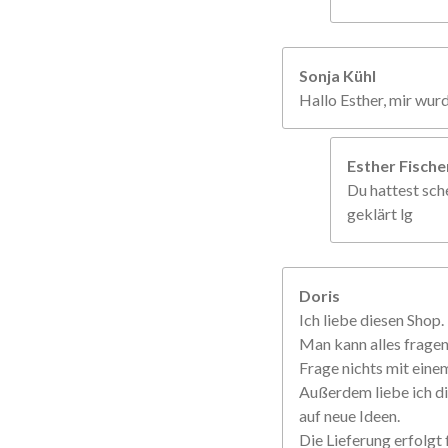
Sonja Kühl
Hallo Esther, mir wur
Esther Fisch
Du hattest sche
geklärt lg
Doris
Ich liebe diesen Shop.
Man kann alles frage
Frage nichts mit einem
Außerdem liebe ich di
auf neue Ideen.
Die Lieferung erfolgt f