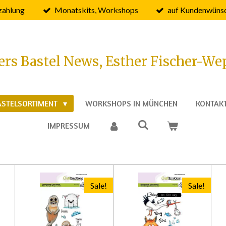
zahlung
Monatskits, Workshops
auf Kundenwünsc
ers Bastel News, Esther Fischer-We
ASTELSORTIMENT
WORKSHOPS IN MÜNCHEN
KONTAK
IMPRESSUM
Sale!
Sale!