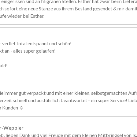
eingerissen sind an filigranen Stellen. Esther hat zwar beim Liefer
ch sofort eine neue Stanze aus ihrem Bestand gesendet & mir damit 
ufe wieder bei Esther.
 verlief total entspannt und schön!
 an - alles super gelaufen!
ald!
ie immer gut verpackt und mit einer kleinen, selbstgemachten Au
erzeit schnell und ausführlich beantwortet - ein super Service! Li
en Kunden ☺️
er-Weppler
eb, lieben Dank und viel Freude mit dem kleinen Mitbringsel von Is