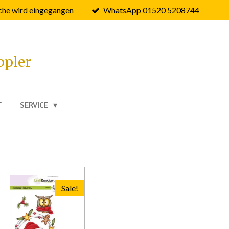
he wird eingegangen
WhatsApp 01520 5208744
ppler
T
SERVICE
Sale!