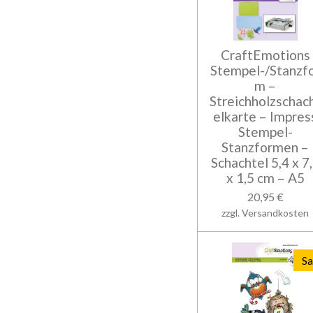
CraftEmotions
Stempel-/Stanzf
m –
Streichholzschac
elkarte – Impres
Stempel-
Stanzformen –
Schachtel 5,4 x 7
x 1,5 cm – A5
20,95 €
zzgl. Versandkosten
Sa