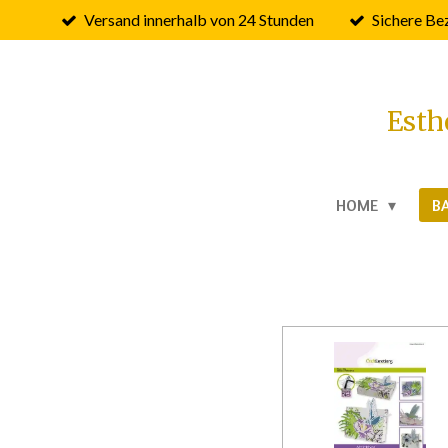
Versand innerhalb von 24 Stunden
Sichere Be
Zum
Hauptinhalt
springen
Esth
HOME
B