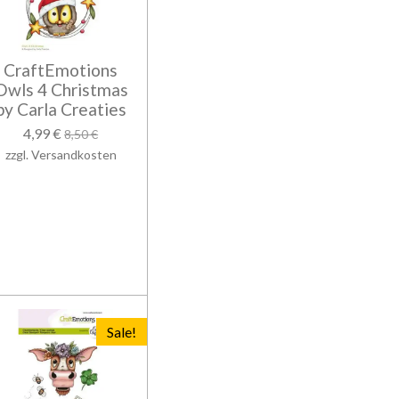
CraftEmotions
Owls 4 Christmas
by Carla Creaties
4,99 €
8,50 €
zzgl. Versandkosten
Sale!