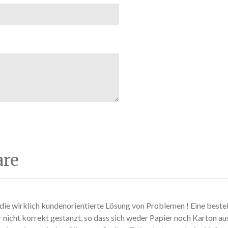
d
e
n
re
ie wirklich kundenorientierte Lösung von Problemen ! Eine beste
r nicht korrekt gestanzt, so dass sich weder Papier noch Karton au