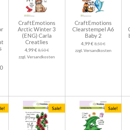
CraftEmotions
CraftEmotions
or
Arctic Winter 3
Clearstempel A6
(ENG) Carla
Baby 2
ht
Creatlies
4,99 €
8,50 €
s
4,99 €
8,50 €
zzgl. Versandkosten
zzgl. Versandkosten
,0
le!
Sale!
Sale!