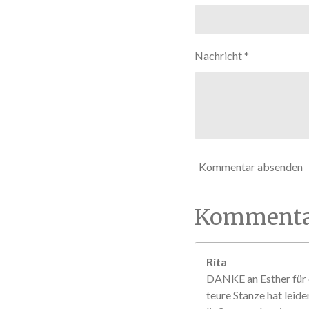
S
t
e
r
Nachricht *
n
e
Kommentar absenden
Kommenta
Rita
DANKE an Esther für d
teure Stanze hat leide