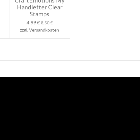
CraftEmotions My
Handletter Clear
Stamps
4,99 €
8,50 €
zzgl. Versandkosten