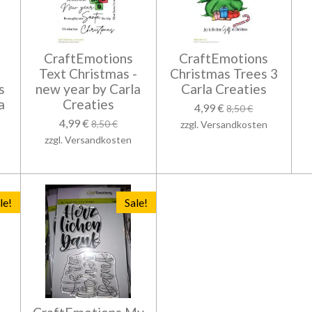
CraftEmotions
CraftEmotions
Text Christmas -
Christmas Trees 3
s
new year by Carla
Carla Creaties
a
Creaties
4,99 €
8,50 €
4,99 €
8,50 €
zzgl. Versandkosten
zzgl. Versandkosten
le!
Sale!