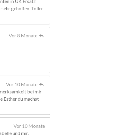
anten in UK Ersatz
sehr geholfen. Toller
Vor 8 Monate
Vor 10 Monate
fmerksamkeit bei mir
ebe Esther du machst
Vor 10 Monate
abelle und mir.