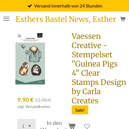
Versand innerhalb von 24 Stunden
Zum
Hauptinhalt
Esthers Bastel News, Esther Fi
springen
Vaessen
Creative -
Stempelset
"Guinea Pigs
4" Clear
Stamps Design
by Carla
Creates
9,90 €
11,90 €
zzgl. Versandkosten
Sale!
In den