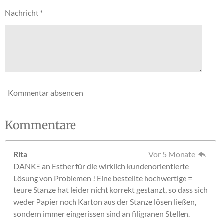
e
Nachricht *
r
n
e
Kommentar absenden
Kommentare
Rita
Vor 5 Monate
DANKE an Esther für die wirklich kundenorientierte
Lösung von Problemen ! Eine bestellte hochwertige =
teure Stanze hat leider nicht korrekt gestanzt, so dass sich
weder Papier noch Karton aus der Stanze lösen ließen,
sondern immer eingerissen sind an filigranen Stellen.