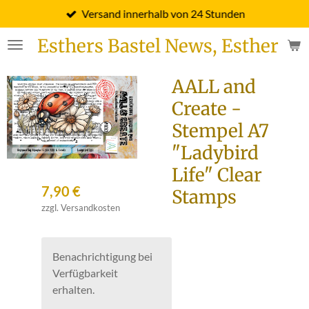
Versand innerhalb von 24 Stunden
Zum
Hauptinhalt
Esthers Bastel News, Esther Fi
springen
AALL and
Create -
Stempel A7
"Ladybird
Life" Clear
7,90 €
Stamps
zzgl. Versandkosten
Benachrichtigung bei
Verfügbarkeit
erhalten.