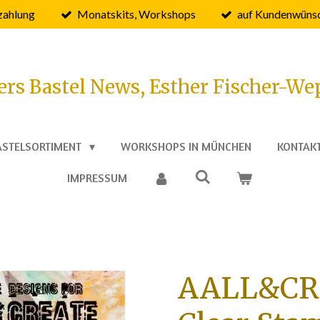
zahlung
Monatskits, Workshops
auf Kundenwünsc
ers Bastel News, Esther Fischer-We
ASTELSORTIMENT
WORKSHOPS IN MÜNCHEN
KONTAK
IMPRESSUM
AALL&CR