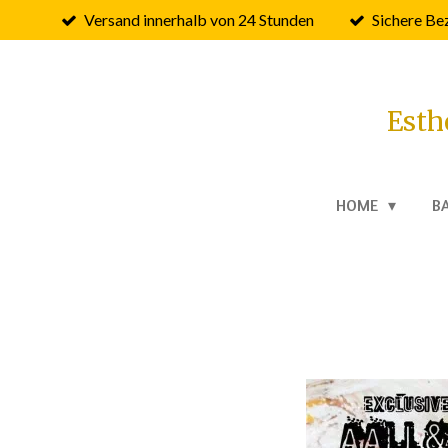
Versand innerhalb von 24 Stunden
Sichere Be
Zum
Hauptinhalt
springen
Esth
HOME
B