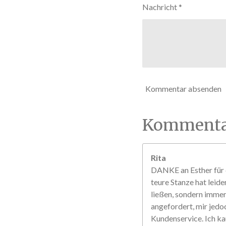
r
Nachricht *
n
e
Kommentar absenden
Kommenta
Rita
DANKE an Esther für d
teure Stanze hat leide
ließen, sondern immer 
angefordert, mir jedo
Kundenservice. Ich ka