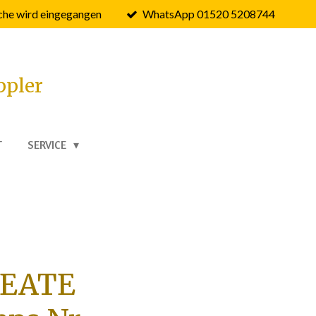
he wird eingegangen
WhatsApp 01520 5208744
ppler
T
SERVICE
EATE