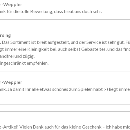
er-Weppler
nk für die tolle Bewertung, dass freut uns doch sehr.
rsing
. Das Sortiment ist breit aufgestellt, und der Service ist sehr gut. 
gt immer eine Kleinigkeit bei, auch selbst Gebasteltes, und das fin
andfrei und zügig.
eingeschränkt empfehlen.
er-Weppler
nk. Ja damit Ihr alle etwas schönes zum Spielen habt ;-) liegt imme
p-Artikel! Vielen Dank auch für das kleine Geschenk – ich habe mi