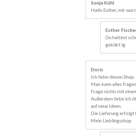
Sonja Kühl
Hallo Esther, mir wur
Esther Fisch
Du hattest sche
geklärt lg
Doris
Ich liebe diesen Shop.
Man kann alles frage
Frage nichts mit einem
Außerdem liebe ich di
auf neue Ideen.
Die Lieferung erfolgt f
Mein Lieblingsshop