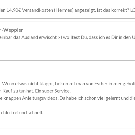
den 14,90€ Versandkosten (Hermes) angezeigt. Ist das korrekt? L
er-Weppler
inbar das Ausland erwischt ;-) wolltest Du, dass ich es Dir in den U
n. Wenn etwas nicht klappt, bekommt man von Esther immer gehol
 Kauf zu tun hat. Ein super Service.
e knappen Anleitungsvideos. Da habe ich schon viel gelernt und d
ehlerfrei und schnell.