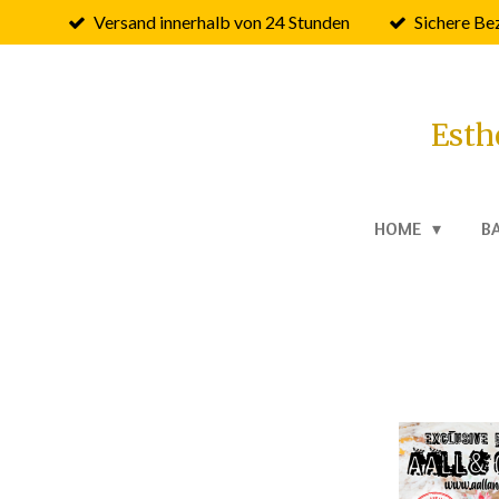
Versand innerhalb von 24 Stunden
Sichere Be
Zum
Hauptinhalt
springen
Esth
HOME
B