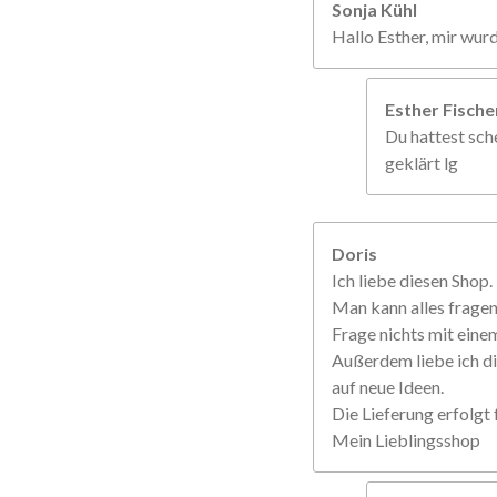
Sonja Kühl
Hallo Esther, mir wur
Esther Fisch
Du hattest sche
geklärt lg
Doris
Ich liebe diesen Shop.
Man kann alles frage
Frage nichts mit einem
Außerdem liebe ich di
auf neue Ideen.
Die Lieferung erfolgt f
Mein Lieblingsshop