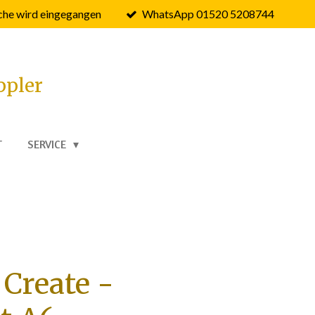
he wird eingegangen
WhatsApp 01520 5208744
ppler
T
SERVICE
Create -