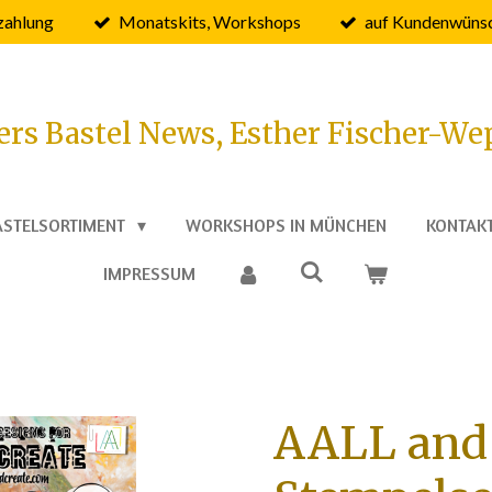
zahlung
Monatskits, Workshops
auf Kundenwünsc
ers Bastel News, Esther Fischer-We
ASTELSORTIMENT
WORKSHOPS IN MÜNCHEN
KONTAK
IMPRESSUM
AALL and 