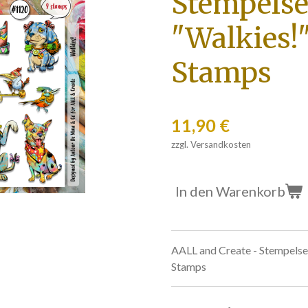
Stempelse
"Walkies!"
Stamps
11,90 €
zzgl. Versandkosten
In den Warenkorb
AALL and Create - Stempelse
Stamps