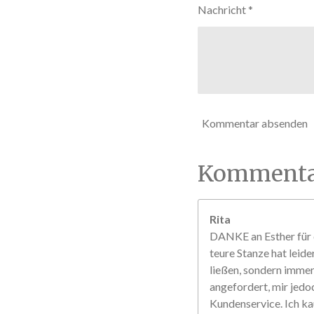
r
Nachricht *
n
e
Kommentar absenden
Kommenta
Rita
DANKE an Esther für d
teure Stanze hat leide
ließen, sondern immer 
angefordert, mir jedo
Kundenservice. Ich ka