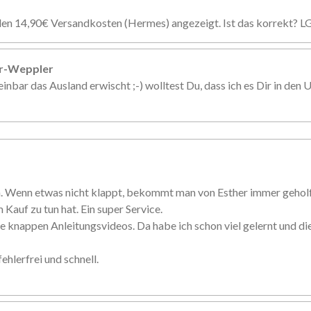
den 14,90€ Versandkosten (Hermes) angezeigt. Ist das korrekt? L
er-Weppler
inbar das Ausland erwischt ;-) wolltest Du, dass ich es Dir in den U
n. Wenn etwas nicht klappt, bekommt man von Esther immer gehol
 Kauf zu tun hat. Ein super Service.
e knappen Anleitungsvideos. Da habe ich schon viel gelernt und d
ehlerfrei und schnell.