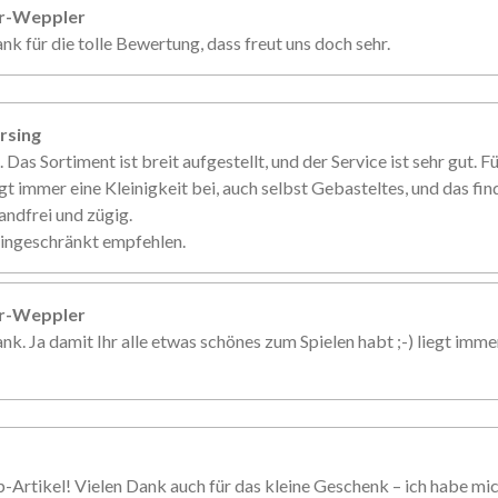
er-Weppler
nk für die tolle Bewertung, dass freut uns doch sehr.
rsing
. Das Sortiment ist breit aufgestellt, und der Service ist sehr gut. 
gt immer eine Kleinigkeit bei, auch selbst Gebasteltes, und das fin
andfrei und zügig.
eingeschränkt empfehlen.
er-Weppler
nk. Ja damit Ihr alle etwas schönes zum Spielen habt ;-) liegt imme
p-Artikel! Vielen Dank auch für das kleine Geschenk – ich habe mi