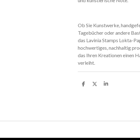
und künstlerische Note.
Ob Sie Kunstwerke, handgefe
Tagebücher oder andere Bast
das Lavinia Stamps Lokta-Pap
hochwertiges, nachhaltig pro
das Ihren Kreationen einen 
verleiht.
T
T
T
e
e
e
i
i
i
l
l
l
e
e
e
n
n
n