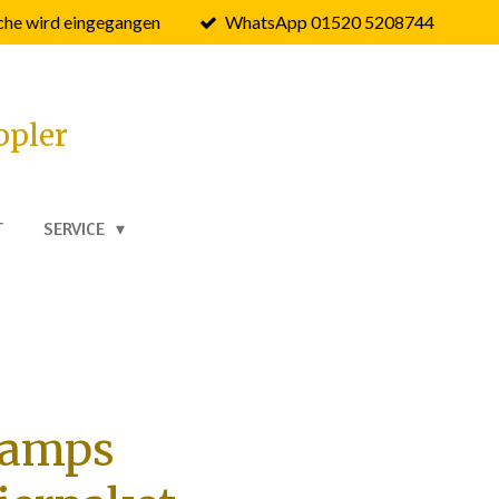
he wird eingegangen
WhatsApp 01520 5208744
ppler
T
SERVICE
tamps