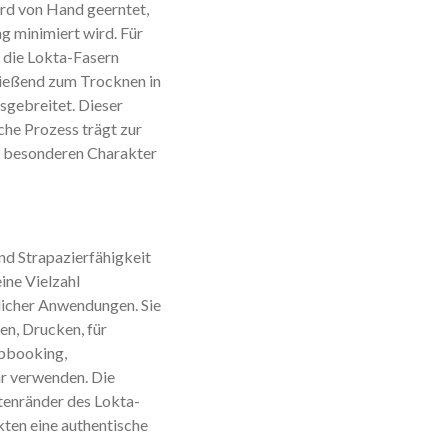
rd von Hand geerntet,
 minimiert wird. Für
 die Lokta-Fasern
ließend zum Trocknen in
sgebreitet. Dieser
he Prozess trägt zur
m besonderen Charakter
und Strapazierfähigkeit
eine Vielzahl
licher Anwendungen. Sie
en, Drucken, für
apbooking,
hr verwenden. Die
ttenränder des Lokta-
kten eine authentische