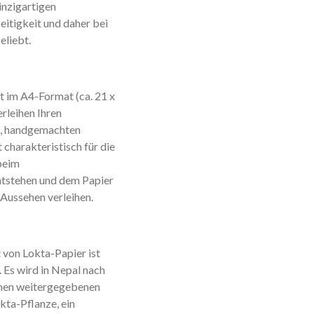
einzigartigen
eitigkeit und daher bei
eliebt.
t im A4-Format (ca. 21 x
rleihen Ihren
n, handgemachten
 charakteristisch für die
beim
ntstehen und dem Papier
s Aussehen verleihen.
von Lokta-Papier ist
 Es wird in Nepal nach
ionen weitergegebenen
kta-Pflanze, ein