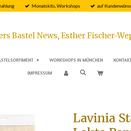
zahlung
Monatskits, Workshops
auf Kundenwünsc
ers Bastel News, Esther Fischer-We
ASTELSORTIMENT
WORKSHOPS IN MÜNCHEN
KONTAK
IMPRESSUM
Lavinia S