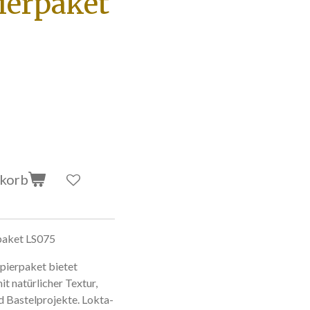
ierpaket
nkorb
paket LS075
pierpaket bietet
t natürlicher Textur,
nd Bastelprojekte. Lokta-