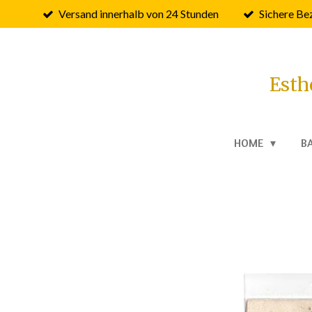
Versand innerhalb von 24 Stunden
Sichere Be
Zum
Hauptinhalt
springen
Esth
HOME
B