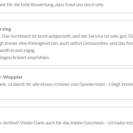
nk für die tolle Bewertung, dass freut uns doch sehr.
rsing
. Das Sortiment ist breit aufgestellt, und der Service ist sehr gut. 
gt immer eine Kleinigkeit bei, auch selbst Gebasteltes, und das fin
andfrei und zügig.
eingeschränkt empfehlen.
er-Weppler
nk. Ja damit Ihr alle etwas schönes zum Spielen habt ;-) liegt imme
p-Artikel! Vielen Dank auch für das kleine Geschenk – ich habe mi