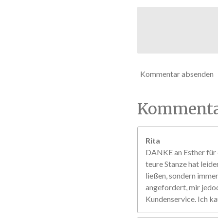
n
e
Kommentar absenden
Kommenta
Rita
DANKE an Esther für d
teure Stanze hat leide
ließen, sondern immer 
angefordert, mir jedo
Kundenservice. Ich ka