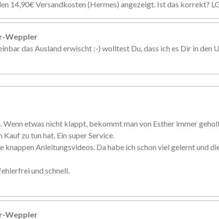
den 14,90€ Versandkosten (Hermes) angezeigt. Ist das korrekt? L
er-Weppler
inbar das Ausland erwischt ;-) wolltest Du, dass ich es Dir in den U
n. Wenn etwas nicht klappt, bekommt man von Esther immer gehol
 Kauf zu tun hat. Ein super Service.
e knappen Anleitungsvideos. Da habe ich schon viel gelernt und d
ehlerfrei und schnell.
er-Weppler