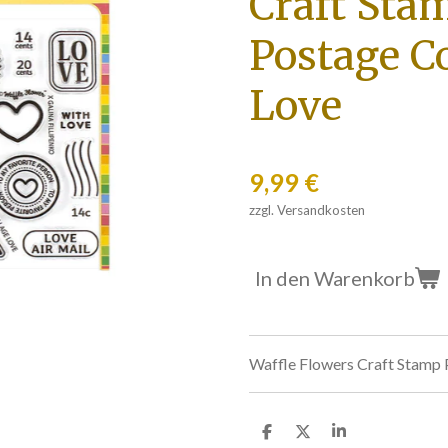
Craft Sta
Postage C
Love
9,99 €
zzgl. Versandkosten
In den Warenkorb
Waffle Flowers Craft Stamp 
T
T
T