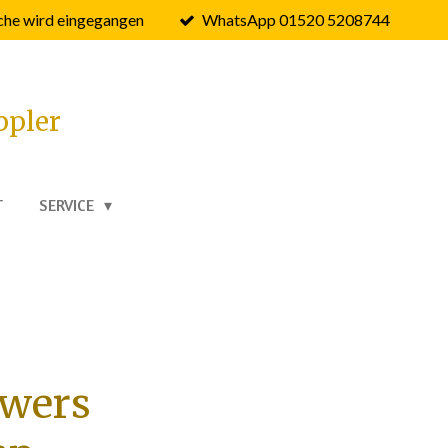
he wird eingegangen
WhatsApp 01520 5208744
ppler
T
SERVICE
owers