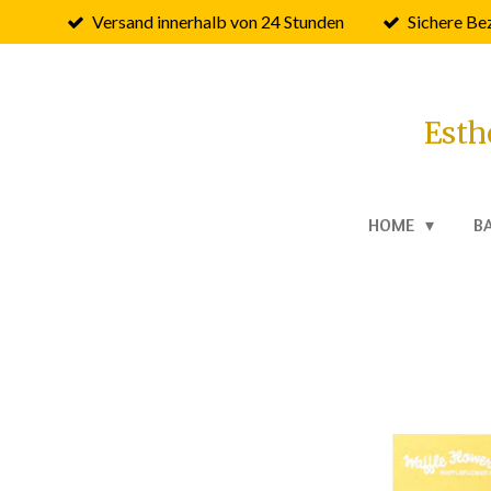
Versand innerhalb von 24 Stunden
Sichere Be
Zum
Hauptinhalt
springen
Esth
HOME
B