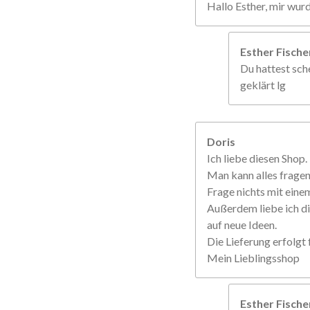
Hallo Esther, mir wur
Esther Fisch
Du hattest sche
geklärt lg
Doris
Ich liebe diesen Shop.
Man kann alles frage
Frage nichts mit einem
Außerdem liebe ich di
auf neue Ideen.
Die Lieferung erfolgt f
Mein Lieblingsshop
Esther Fisch