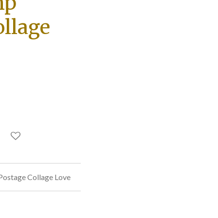
mp
ollage
Postage Collage Love