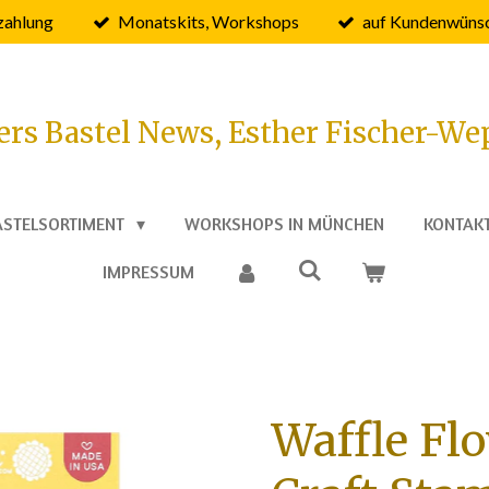
zahlung
Monatskits, Workshops
auf Kundenwünsc
ers Bastel News, Esther Fischer-We
ASTELSORTIMENT
WORKSHOPS IN MÜNCHEN
KONTAK
IMPRESSUM
Waffle Fl