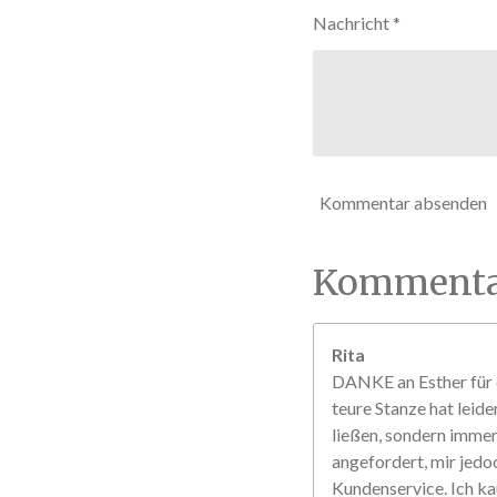
r
Nachricht *
n
e
Kommentar absenden
Kommenta
Rita
DANKE an Esther für d
teure Stanze hat leide
ließen, sondern immer 
angefordert, mir jedo
Kundenservice. Ich ka