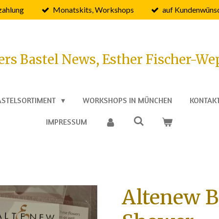
zahlung
Monatskits, Workshops
auf Kundenwünsc
ers Bastel News, Esther Fischer-We
ASTELSORTIMENT
WORKSHOPS IN MÜNCHEN
KONTAK
IMPRESSUM
Altenew 