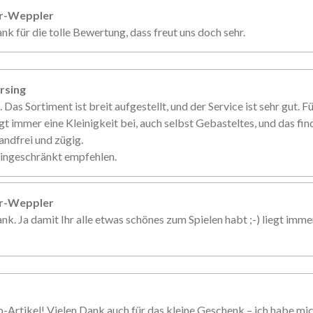
er-Weppler
nk für die tolle Bewertung, dass freut uns doch sehr.
rsing
. Das Sortiment ist breit aufgestellt, und der Service ist sehr gut. 
gt immer eine Kleinigkeit bei, auch selbst Gebasteltes, und das fin
andfrei und zügig.
eingeschränkt empfehlen.
er-Weppler
nk. Ja damit Ihr alle etwas schönes zum Spielen habt ;-) liegt imme
p-Artikel! Vielen Dank auch für das kleine Geschenk – ich habe mi