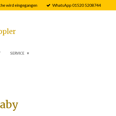
he wird eingegangen
WhatsApp 01520 5208744
ppler
T
SERVICE
Baby