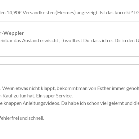
den 14,90€ Versandkosten (Hermes) angezeigt. Ist das korrekt? L
er-Weppler
inbar das Ausland erwischt ;-) wolltest Du, dass ich es Dir in den U
n. Wenn etwas nicht klappt, bekommt man von Esther immer gehol
 Kauf zu tun hat. Ein super Service.
e knappen Anleitungsvideos. Da habe ich schon viel gelernt und d
ehlerfrei und schnell.