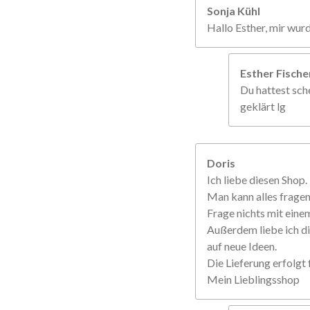
Sonja Kühl
Hallo Esther, mir wur
Esther Fisch
Du hattest sche
geklärt lg
Doris
Ich liebe diesen Shop.
Man kann alles frage
Frage nichts mit einem
Außerdem liebe ich di
auf neue Ideen.
Die Lieferung erfolgt f
Mein Lieblingsshop