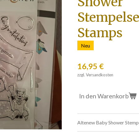
Shower
Stempelse
Stamps
Neu
16,95 €
zzgl. Versandkosten
In den Warenkorb
Altenew Baby Shower Stempe