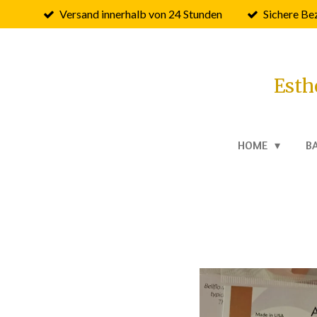
Versand innerhalb von 24 Stunden
Sichere Be
Zum
Hauptinhalt
springen
Esth
HOME
B