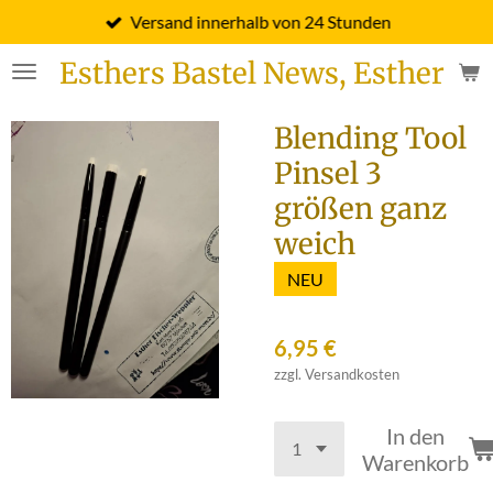
Versand innerhalb von 24 Stunden
Zum
Hauptinhalt
Esthers Bastel News, Esther Fi
springen
Blending Tool
Pinsel 3
größen ganz
weich
NEU
6,95 €
zzgl. Versandkosten
In den
Warenkorb