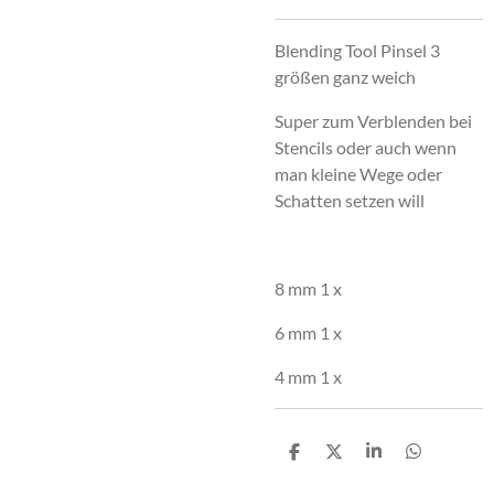
Blending Tool Pinsel 3
größen ganz weich
Super zum Verblenden bei
Stencils oder auch wenn
man kleine Wege oder
Schatten setzen will
8 mm 1 x
6 mm 1 x
4 mm 1 x
T
T
T
T
e
e
e
e
i
i
i
i