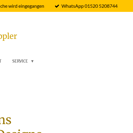
che wird eingegangen
WhatsApp 01520 5208744
ppler
T
SERVICE
ns