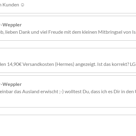
nen Kunden ☺️
er-Weppler
ieb, lieben Dank und viel Freude mit dem kleinen Mitbringsel von Is
den 14,90€ Versandkosten (Hermes) angezeigt. Ist das korrekt? LG
er-Weppler
inbar das Ausland erwischt ;-) wolltest Du, dass ich es Dir in den 