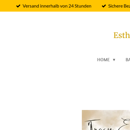
Versand innerhalb von 24 Stunden
Sichere Be
Zum
Hauptinhalt
springen
Esth
HOME
B