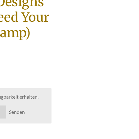
Designs
eed Your
tamp)
gbarkeit erhalten.
Senden