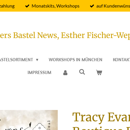
zahlung
Monatskits, Workshops
auf Kundenwüns
ers Bastel News, Esther Fischer-We
ASTELSORTIMENT
WORKSHOPS IN MÜNCHEN
KONTAK
IMPRESSUM
Tracy Eva