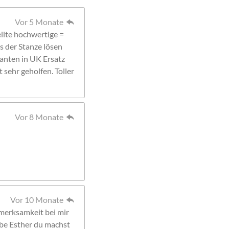
Vor 5 Monate
llte hochwertige =
s der Stanze lösen
ranten in UK Ersatz
 sehr geholfen. Toller
Vor 8 Monate
Vor 10 Monate
merksamkeit bei mir
ebe Esther du machst