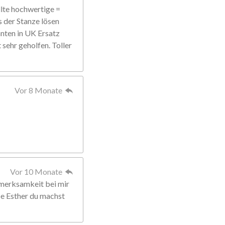
llte hochwertige =
s der Stanze lösen
anten in UK Ersatz
sehr geholfen. Toller
Vor 8 Monate
Vor 10 Monate
fmerksamkeit bei mir
ebe Esther du machst