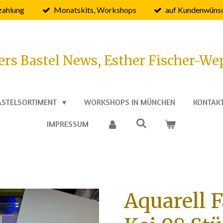
zahlung
Monatskits, Workshops
auf Kundenwünsc
ers Bastel News, Esther Fischer-We
ASTELSORTIMENT
WORKSHOPS IN MÜNCHEN
KONTAK
IMPRESSUM
Aquarell 