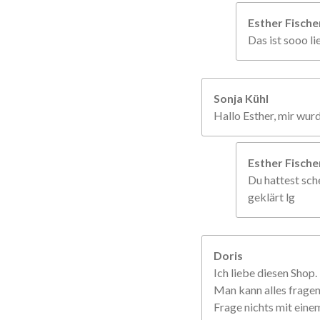
Esther Fisch
Das ist sooo li
Sonja Kühl
Hallo Esther, mir wur
Esther Fisch
Du hattest sche
geklärt lg
Doris
Ich liebe diesen Shop.
Man kann alles frage
Frage nichts mit einem