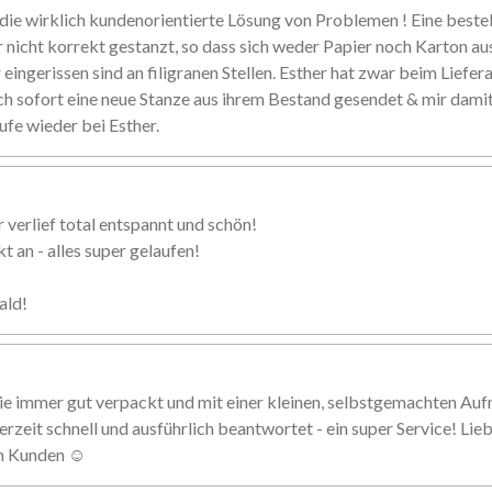
ie wirklich kundenorientierte Lösung von Problemen ! Eine beste
r nicht korrekt gestanzt, so dass sich weder Papier noch Karton au
eingerissen sind an filigranen Stellen. Esther hat zwar beim Liefer
ch sofort eine neue Stanze aus ihrem Bestand gesendet & mir damit 
ufe wieder bei Esther.
 verlief total entspannt und schön!
 an - alles super gelaufen!
ald!
ie immer gut verpackt und mit einer kleinen, selbstgemachten Au
erzeit schnell und ausführlich beantwortet - ein super Service! Li
en Kunden ☺️