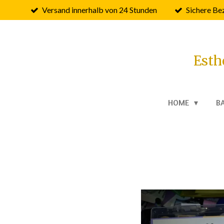
Versand innerhalb von 24 Stunden
Sichere Be
Zum
Hauptinhalt
springen
Esth
HOME
B