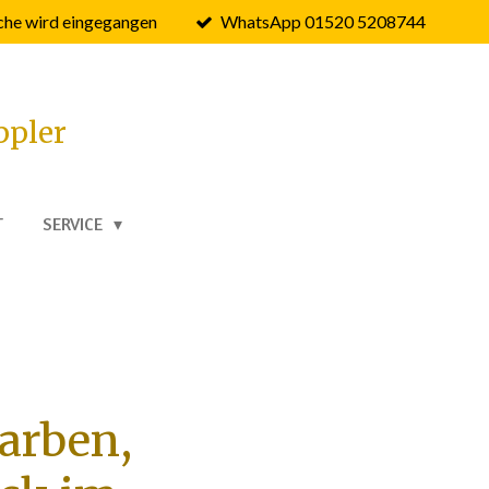
he wird eingegangen
WhatsApp 01520 5208744
ppler
T
SERVICE
Farben,