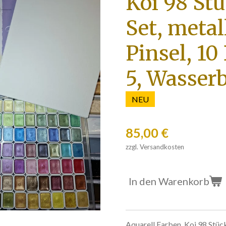
Koi 98 St
Set, metal
Pinsel, 10
5, Wasser
NEU
85,00 €
zzgl. Versandkosten
In den Warenkorb
Aquarell Farben, Koi 98 Stück 