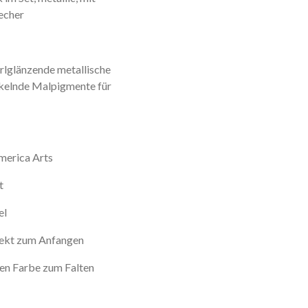
becher
rlglänzende metallische
nkelnde Malpigmente für
merica Arts
t
el
irekt zum Anfangen
ken Farbe zum Falten