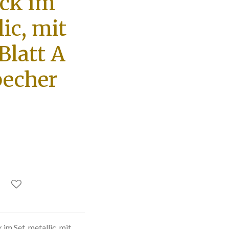
ück im
lic, mit
 Blatt A
becher
im Set, metallic, mit