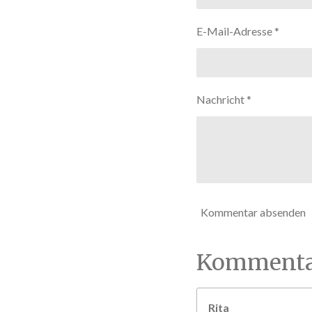
:
5
E-Mail-Adresse *
S
t
e
r
Nachricht *
n
e
Kommentar absenden
Kommenta
Rita