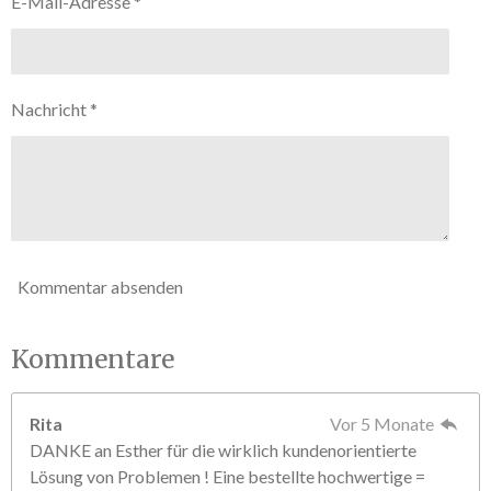
E-Mail-Adresse *
5
n
S
d
e
t
n
e
Nachricht *
r
n
e
Kommentar absenden
Kommentare
Rita
Vor 5 Monate
DANKE an Esther für die wirklich kundenorientierte
Lösung von Problemen ! Eine bestellte hochwertige =