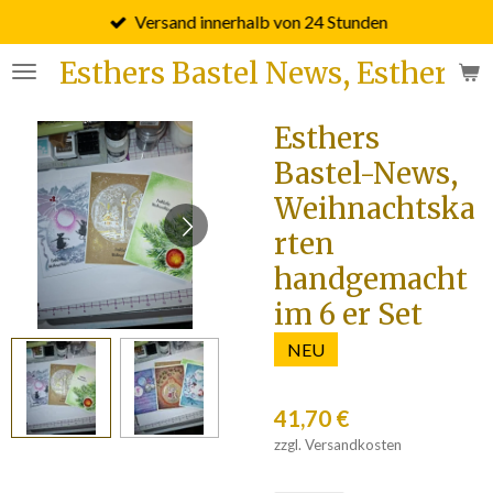
Versand innerhalb von 24 Stunden
Zum
Hauptinhalt
Esthers Bastel News, Esther F
springen
Esthers
Bastel-News,
Weihnachtska
rten
handgemacht
im 6 er Set
NEU
41,70 €
zzgl. Versandkosten