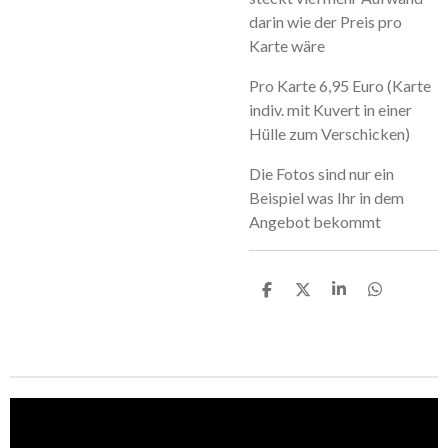
darin wie der Preis pro
Karte wäre
Pro Karte 6,95 Euro (Karte
indiv. mit Kuvert in einer
Hülle zum Verschicken)
Die Fotos sind nur ein
Beispiel was Ihr in dem
Angebot bekommt
T
T
T
T
e
e
e
e
i
i
i
i
l
l
l
l
e
e
e
e
n
n
n
n