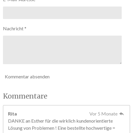
5
n
S
d
e
t
n
e
Nachricht *
r
n
e
Kommentar absenden
Kommentare
Rita
Vor 5 Monate
DANKE an Esther für die wirklich kundenorientierte
Lösung von Problemen ! Eine bestellte hochwertige =