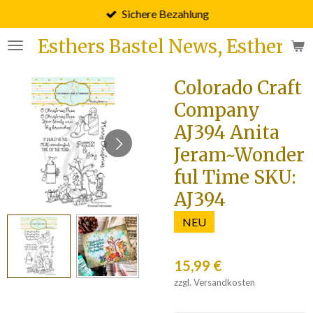
Sichere Bezahlung
Zum
Hauptinhalt
Esthers Bastel News, Esther F
springen
Colorado Craft
Company
AJ394 Anita
Jeram~Wonder
ful Time SKU:
AJ394
NEU
15,99 €
zzgl. Versandkosten