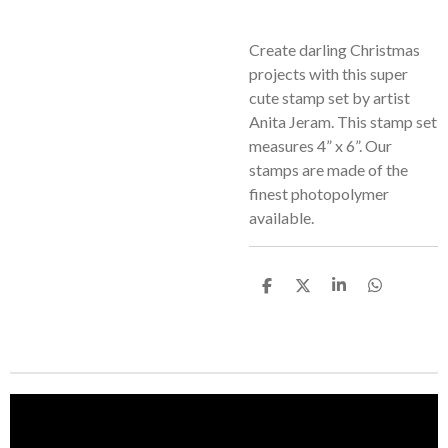
Create darling Christmas
projects with this super
cute stamp set by artist
Anita Jeram. This stamp set
measures 4” x 6”. Our
stamps are made of the
finest photopolymer
available.
T
T
T
T
e
e
e
e
i
i
i
i
l
l
l
l
e
e
e
e
n
n
n
n