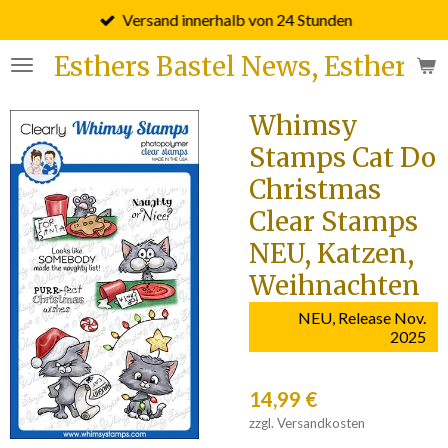
Versand innerhalb von 24 Stunden
Zum
Hauptinhalt
Esthers Bastel News, Esther F
springen
Whimsy
Stamps Cat Do
Christmas
Clear Stamps
NEU, Katzen,
Weihnachten
NEU, Release Nov.
2025
14,99 €
zzgl. Versandkosten