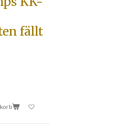
mps KK-
en fällt
nkorb