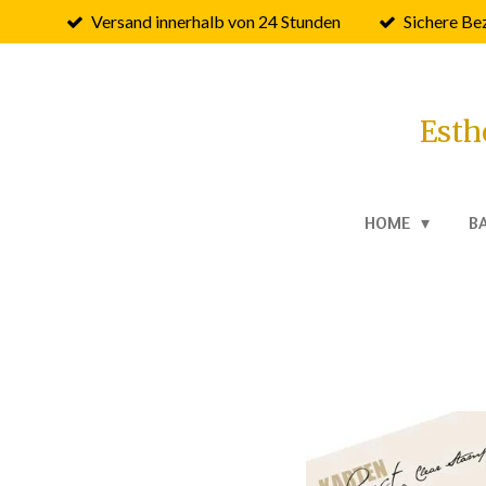
Versand innerhalb von 24 Stunden
Sichere Be
Zum
Hauptinhalt
springen
Esth
HOME
B