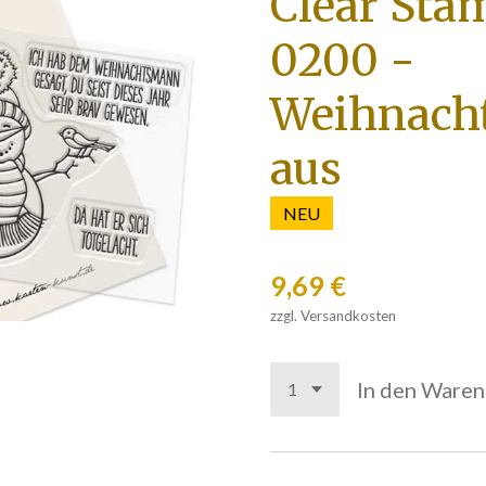
Clear Sta
0200 -
Weihnacht
aus
NEU
9,69 €
zzgl. Versandkosten
In den Ware