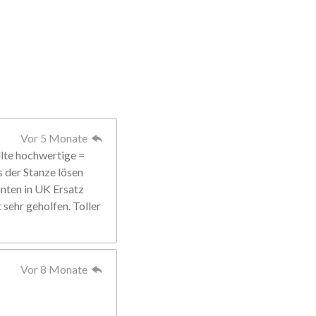
Vor 5 Monate
llte hochwertige =
s der Stanze lösen
anten in UK Ersatz
sehr geholfen. Toller
Vor 8 Monate