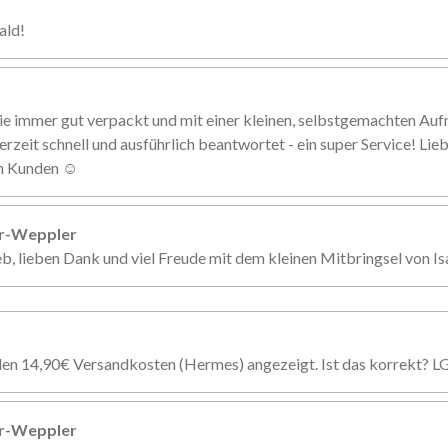
ald!
ie immer gut verpackt und mit einer kleinen, selbstgemachten Au
erzeit schnell und ausführlich beantwortet - ein super Service! Li
en Kunden ☺️
er-Weppler
eb, lieben Dank und viel Freude mit dem kleinen Mitbringsel von Is
den 14,90€ Versandkosten (Hermes) angezeigt. Ist das korrekt? L
er-Weppler