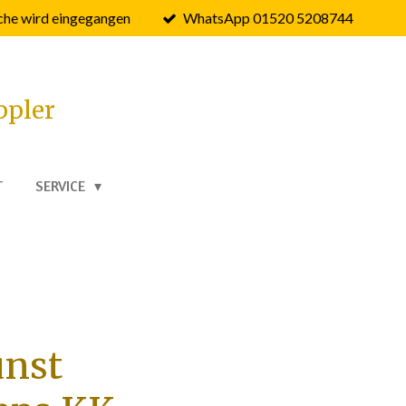
he wird eingegangen
WhatsApp 01520 5208744
ppler
T
SERVICE
unst