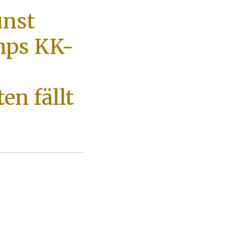
unst
mps KK-
en fällt