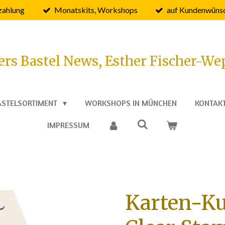
zahlung
Monatskits, Workshops
auf Kundenwünsc
ers Bastel News, Esther Fischer-We
ASTELSORTIMENT
WORKSHOPS IN MÜNCHEN
KONTAK
IMPRESSUM
Karten-K