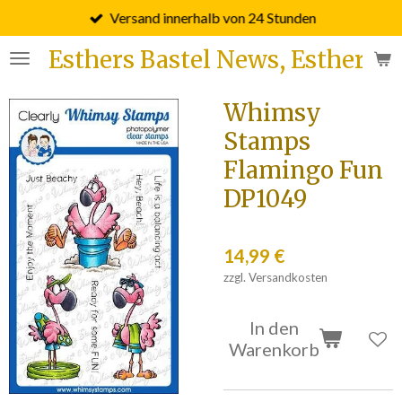
Versand innerhalb von 24 Stunden
Zum
Hauptinhalt
Esthers Bastel News, Esther F
springen
Whimsy
Stamps
Flamingo Fun
DP1049
14,99 €
zzgl. Versandkosten
In den
Warenkorb