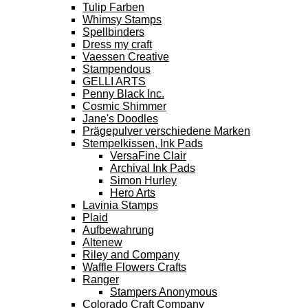
Tulip Farben
Whimsy Stamps
Spellbinders
Dress my craft
Vaessen Creative
Stampendous
GELLI ARTS
Penny Black Inc.
Cosmic Shimmer
Jane's Doodles
Prägepulver verschiedene Marken
Stempelkissen, Ink Pads
VersaFine Clair
Archival Ink Pads
Simon Hurley
Hero Arts
Lavinia Stamps
Plaid
Aufbewahrung
Altenew
Riley and Company
Waffle Flowers Crafts
Ranger
Stampers Anonymous
Colorado Craft Company