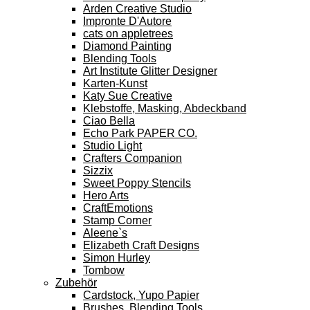
Arden Creative Studio
Impronte D'Autore
cats on appletrees
Diamond Painting
Blending Tools
Art Institute Glitter Designer
Karten-Kunst
Katy Sue Creative
Klebstoffe, Masking, Abdeckband
Ciao Bella
Echo Park PAPER CO.
Studio Light
Crafters Companion
Sizzix
Sweet Poppy Stencils
Hero Arts
CraftEmotions
Stamp Corner
Aleene`s
Elizabeth Craft Designs
Simon Hurley
Tombow
Zubehör
Cardstock, Yupo Papier
Brushes, Blending Tools