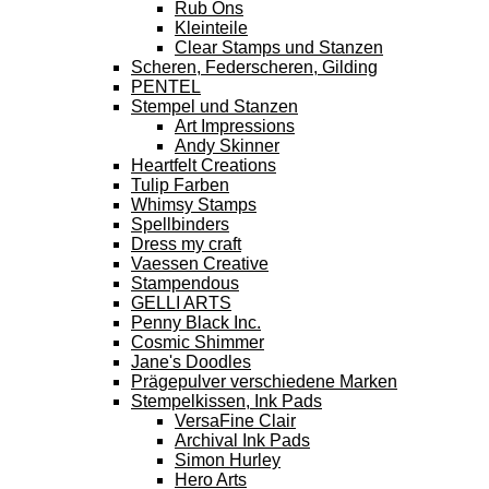
Rub Ons
Kleinteile
Clear Stamps und Stanzen
Scheren, Federscheren, Gilding
PENTEL
Stempel und Stanzen
Art Impressions
Andy Skinner
Heartfelt Creations
Tulip Farben
Whimsy Stamps
Spellbinders
Dress my craft
Vaessen Creative
Stampendous
GELLI ARTS
Penny Black Inc.
Cosmic Shimmer
Jane's Doodles
Prägepulver verschiedene Marken
Stempelkissen, Ink Pads
VersaFine Clair
Archival Ink Pads
Simon Hurley
Hero Arts