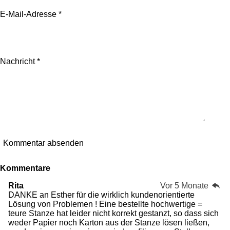
n
n
n
n
n
:
a
5
b
E-Mail-Adresse *
e
e
e
e
S
s
t
e
e
n
r
d
n
e
Nachricht *
e
n
Kommentar absenden
Kommentare
Rita
Vor 5 Monate
DANKE an Esther für die wirklich kundenorientierte
Lösung von Problemen ! Eine bestellte hochwertige =
teure Stanze hat leider nicht korrekt gestanzt, so dass sich
weder Papier noch Karton aus der Stanze lösen ließen,