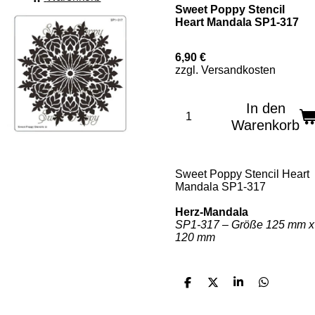
Sweet Poppy Stencil
Heart Mandala SP1-317
6,90 €
zzgl. Versandkosten
In den
Warenkorb
Sweet Poppy Stencil Heart
Mandala SP1-317
Herz-Mandala
SP1-317 – Größe 125 mm x
120 mm
T
T
T
T
e
e
e
e
i
i
i
i