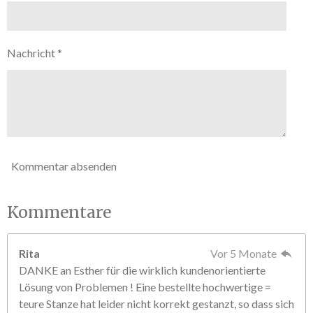
S
d
e
t
n
e
Nachricht *
r
n
e
Kommentar absenden
Kommentare
Rita
Vor 5 Monate
DANKE an Esther für die wirklich kundenorientierte
Lösung von Problemen ! Eine bestellte hochwertige =
teure Stanze hat leider nicht korrekt gestanzt, so dass sich