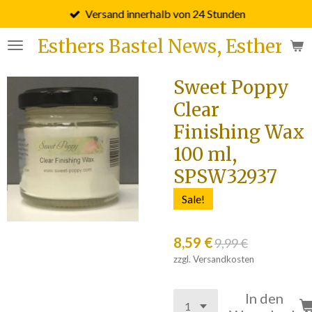
Versand innerhalb von 24 Stunden
Zum
Hauptinhalt
Esthers Bastel News, Esther F
springen
Sweet Poppy
Clear
Finishing Wax
100 ml,
SPSW32937
Sale!
8,59 €
9,99 €
zzgl. Versandkosten
In den