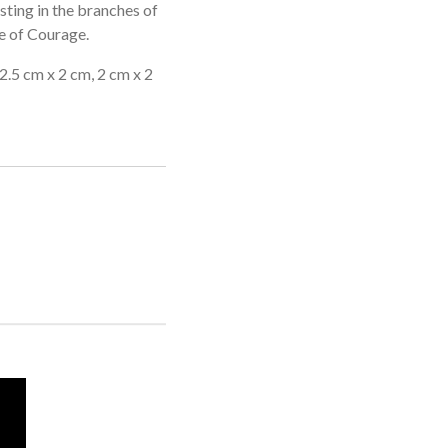
sting in the branches of
e of Courage.
 2.5 cm x 2 cm, 2 cm x 2