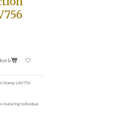
ction
V756
nkorb
ion Stamp LAV756
s featuring individual