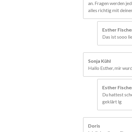
an. Fragen werden jed
alles richtig mit dein
Esther Fisch
Das ist sooo li
Sonja Kühl
Hallo Esther, mir wur
Esther Fisch
Du hattest sche
geklärt lg
Doris