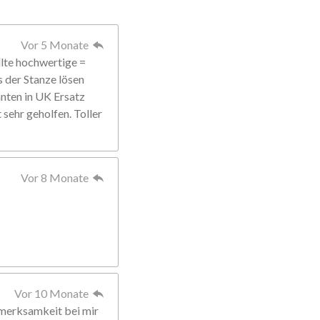
Vor 5 Monate
llte hochwertige =
s der Stanze lösen
anten in UK Ersatz
sehr geholfen. Toller
Vor 8 Monate
Vor 10 Monate
fmerksamkeit bei mir