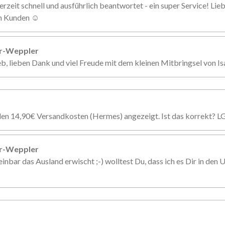
erzeit schnell und ausführlich beantwortet - ein super Service! Li
en Kunden ☺️
er-Weppler
eb, lieben Dank und viel Freude mit dem kleinen Mitbringsel von Is
den 14,90€ Versandkosten (Hermes) angezeigt. Ist das korrekt? L
er-Weppler
inbar das Ausland erwischt ;-) wolltest Du, dass ich es Dir in den U