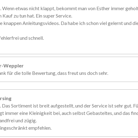
n. Wenn etwas nicht klappt, bekommt man von Esther immer gehol
 Kauf zu tun hat. Ein super Service.
e knappen Anleitungsvideos. Da habe ich schon viel gelernt und d
ehlerfrei und schnell.
er-Weppler
nk für die tolle Bewertung, dass freut uns doch sehr.
rsing
. Das Sortiment ist breit aufgestellt, und der Service ist sehr gut. 
gt immer eine Kleinigkeit bei, auch selbst Gebasteltes, und das fin
andfrei und zügig.
eingeschränkt empfehlen.