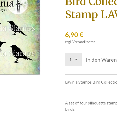
Bird Colle
Stamp LA
6,90 €
zzgl. Versandkosten
In den Ware
Lavinia Stamps Bird Collect
A set of four silhouette stamp
birds.