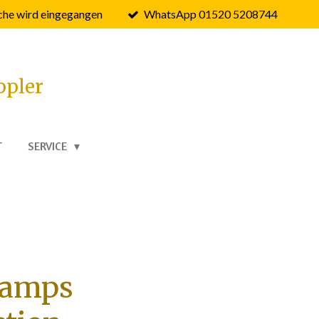
he wird eingegangen
WhatsApp 01520 5208744
ppler
T
SERVICE
tamps