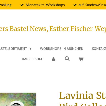
zahlung
Monatskits, Workshops
auf Kundenwünsc
ers Bastel News, Esther Fischer-We
ASTELSORTIMENT
WORKSHOPS IN MÜNCHEN
KONTAK
IMPRESSUM
Lavinia S