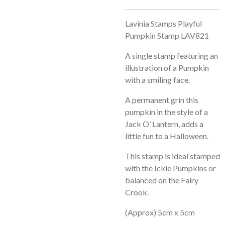
Lavinia Stamps Playful
Pumpkin Stamp LAV821
A single stamp featuring an
illustration of a Pumpkin
with a smiling face.
A permanent grin this
pumpkin in the style of a
Jack O’ Lantern, adds a
little fun to a Halloween.
This stamp is ideal stamped
with the Ickle Pumpkins or
balanced on the Fairy
Crook.
(Approx) 5cm x 5cm