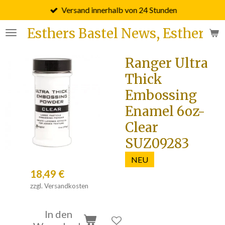
Versand innerhalb von 24 Stunden
Zum
Hauptinhalt
Esthers Bastel News, Esther F
springen
Ranger Ultra
Thick
Embossing
Enamel 6oz-
Clear
SUZ09283
NEU
18,49 €
zzgl. Versandkosten
In den