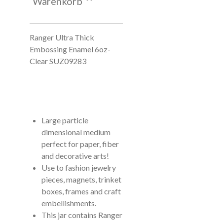
Warenkorb
Ranger Ultra Thick
Embossing Enamel 6oz-
Clear SUZ09283
Large particle
dimensional medium
perfect for paper, fiber
and decorative arts!
Use to fashion jewelry
pieces, magnets, trinket
boxes, frames and craft
embellishments.
This jar contains Ranger