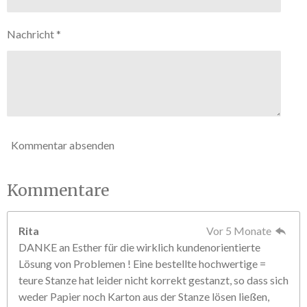
e
t
n
e
Nachricht *
r
n
e
Kommentar absenden
Kommentare
Rita
Vor 5 Monate
DANKE an Esther für die wirklich kundenorientierte
Lösung von Problemen ! Eine bestellte hochwertige =
teure Stanze hat leider nicht korrekt gestanzt, so dass sich
weder Papier noch Karton aus der Stanze lösen ließen,