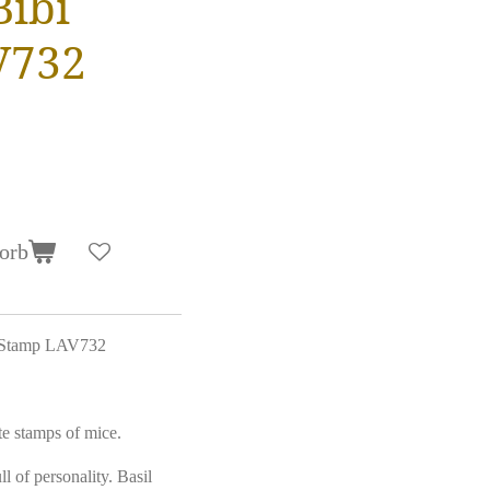
Bibi
V732
orb
i Stamp LAV732
te stamps of mice.
ll of personality. Basil