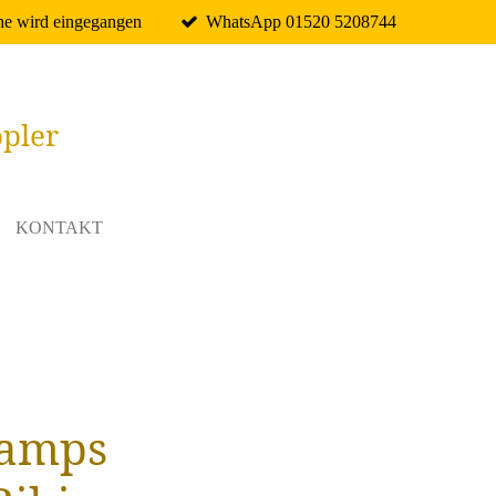
e wird eingegangen
WhatsApp 01520 5208744
ppler
KONTAKT
tamps