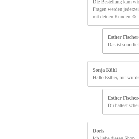
Die Bestellung kam wie
Fragen werden jederzeit
mit deinen Kunden ☺️
Esther Fische
Das ist sooo li
Sonja Kühl
Hallo Esther, mir wurd
Esther Fische
Du hattest schei
Doris
Ich liebe diesen Shop.