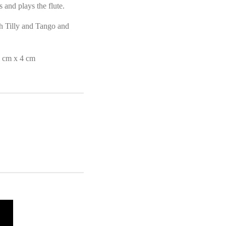
s and plays the flute.
h Tilly and Tango and
3 cm x 4 cm