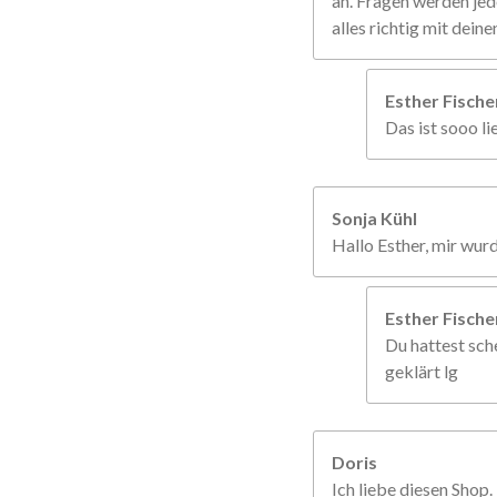
an. Fragen werden jed
alles richtig mit dein
Esther Fisch
Das ist sooo li
Sonja Kühl
Hallo Esther, mir wur
Esther Fisch
Du hattest sche
geklärt lg
Doris
Ich liebe diesen Shop.