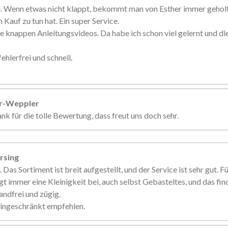
n. Wenn etwas nicht klappt, bekommt man von Esther immer gehol
 Kauf zu tun hat. Ein super Service.
e knappen Anleitungsvideos. Da habe ich schon viel gelernt und d
ehlerfrei und schnell.
er-Weppler
nk für die tolle Bewertung, dass freut uns doch sehr.
rsing
. Das Sortiment ist breit aufgestellt, und der Service ist sehr gut. 
gt immer eine Kleinigkeit bei, auch selbst Gebasteltes, und das fin
andfrei und zügig.
eingeschränkt empfehlen.