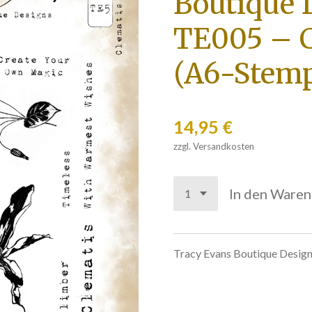
Boutique 
TE005 – C
(A6-Stemp
14,95 €
zzgl. Versandkosten
In den Ware
Tracy Evans Boutique Desig