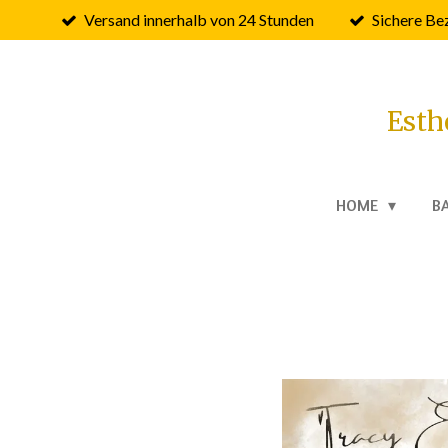
Versand innerhalb von 24 Stunden
Sichere Be
Zum
Hauptinhalt
springen
Esth
HOME
B