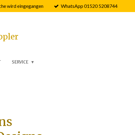
he wird eingegangen
WhatsApp 01520 5208744
ppler
T
SERVICE
ns