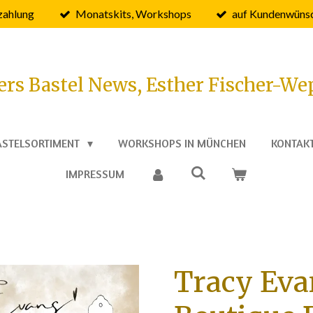
zahlung
Monatskits, Workshops
auf Kundenwünsc
ers Bastel News, Esther Fischer-We
ASTELSORTIMENT
WORKSHOPS IN MÜNCHEN
KONTAK
IMPRESSUM
Tracy Eva