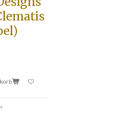
Designs
lematis
el)
nkorb
ns