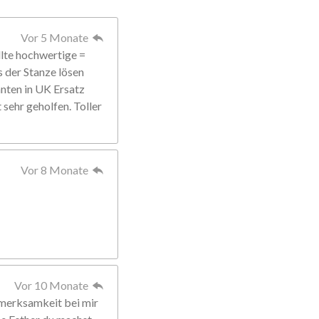
Vor 5 Monate
llte hochwertige =
s der Stanze lösen
anten in UK Ersatz
sehr geholfen. Toller
Vor 8 Monate
Vor 10 Monate
fmerksamkeit bei mir