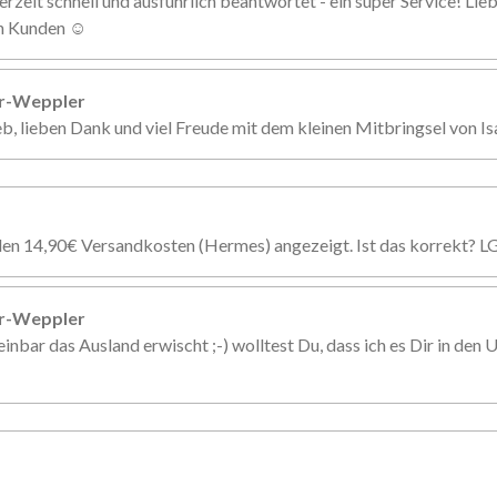
erzeit schnell und ausführlich beantwortet - ein super Service! Li
en Kunden ☺️
er-Weppler
eb, lieben Dank und viel Freude mit dem kleinen Mitbringsel von Is
den 14,90€ Versandkosten (Hermes) angezeigt. Ist das korrekt? L
er-Weppler
inbar das Ausland erwischt ;-) wolltest Du, dass ich es Dir in den U