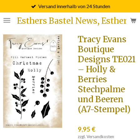
Versand innerhalb von 24 Stunden
Zum
Hauptinhalt
Esthers Bastel News, Esther F
springen
Tracy Evans
Boutique
Designs TE021
– Holly &
Berries
Stechpalme
und Beeren
(A7-Stempel)
9,95 €
zzgl. Versandkosten