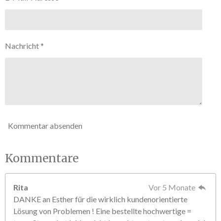
5
n
S
d
e
t
n
e
Nachricht *
r
n
e
Kommentar absenden
Kommentare
Rita
Vor 5 Monate
DANKE an Esther für die wirklich kundenorientierte
Lösung von Problemen ! Eine bestellte hochwertige =