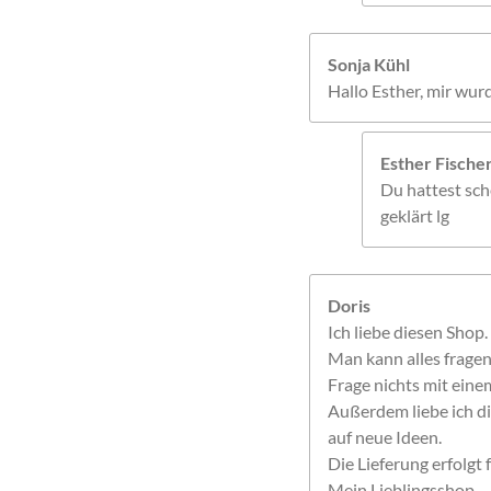
Sonja Kühl
Hallo Esther, mir wur
Esther Fisch
Du hattest sche
geklärt lg
Doris
Ich liebe diesen Shop.
Man kann alles frage
Frage nichts mit einem
Außerdem liebe ich di
auf neue Ideen.
Die Lieferung erfolgt f
Mein Lieblingsshop