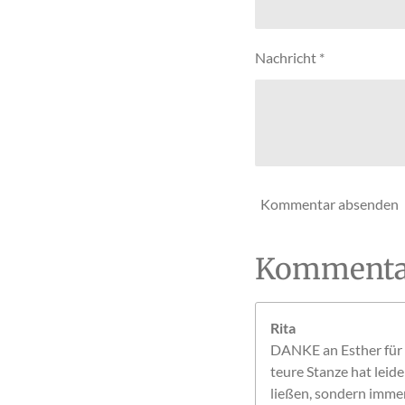
t
e
r
Nachricht *
n
e
Kommentar absenden
Kommenta
Rita
DANKE an Esther für d
teure Stanze hat leid
ließen, sondern immer 