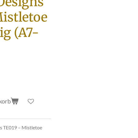
Designs
istletoe
ig (A7-
korb
s TE019 – Mistletoe