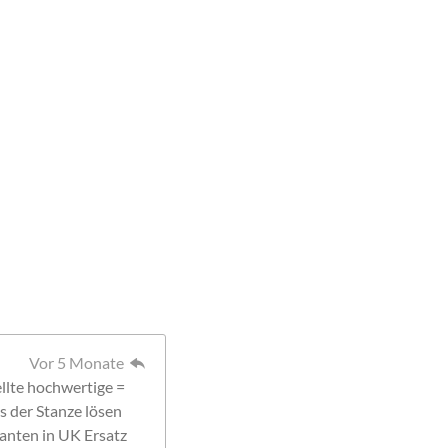
Vor 5 Monate
llte hochwertige =
s der Stanze lösen
ranten in UK Ersatz