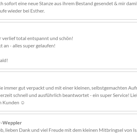
ch sofort eine neue Stanze aus ihrem Bestand gesendet & mir damit
ufe wieder bei Esther.
r verlief total entspannt und schön!
 an - alles super gelaufen!
ald!
ie immer gut verpackt und mit einer kleinen, selbstgemachten Auf
erzeit schnell und ausführlich beantwortet - ein super Service! Li
nen Kunden ☺️
er-Weppler
ieb, lieben Dank und viel Freude mit dem kleinen Mitbringsel von Is