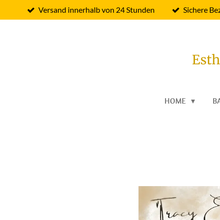
Versand innerhalb von 24 Stunden
Sichere Be
Zum
Hauptinhalt
springen
Esth
HOME
B