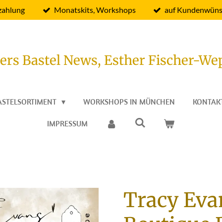
zahlung
Monatskits, Workshops
auf Kundenwüns
ers Bastel News, Esther Fischer-We
ASTELSORTIMENT
WORKSHOPS IN MÜNCHEN
KONTAK
IMPRESSUM
Tracy Eva