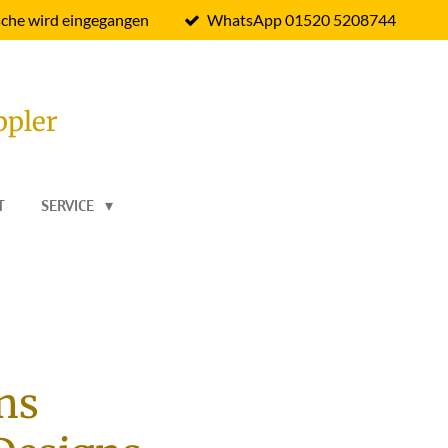
che wird eingegangen
WhatsApp 01520 5208744
ppler
T
SERVICE
ns