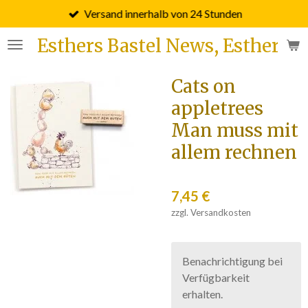
Versand innerhalb von 24 Stunden
Zum
Hauptinhalt
Esthers Bastel News, Esther F
springen
Cats on
appletrees
Man muss mit
allem rechnen
7,45 €
zzgl. Versandkosten
Benachrichtigung bei
Verfügbarkeit
erhalten.