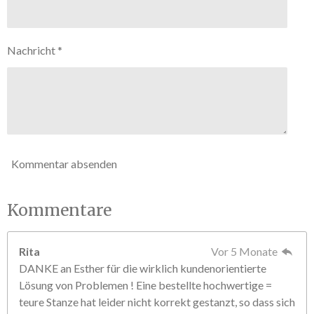
S
d
e
t
n
e
Nachricht *
r
n
e
Kommentar absenden
Kommentare
Rita
Vor 5 Monate
DANKE an Esther für die wirklich kundenorientierte
Lösung von Problemen ! Eine bestellte hochwertige =
teure Stanze hat leider nicht korrekt gestanzt, so dass sich