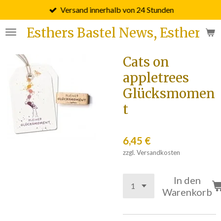
Versand innerhalb von 24 Stunden
Zum
Hauptinhalt
Esthers Bastel News, Esther F
springen
Cats on
appletrees
Glücksmomen
t
6,45 €
zzgl. Versandkosten
In den
Warenkorb