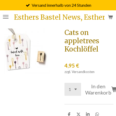
Versand innerhalb von 24 Stunden
Zum
Hauptinhalt
Esthers Bastel News, Esther F
springen
Cats on
appletrees
Kochlöffel
4,95 €
zzgl. Versandkosten
In den
Warenkorb
T
T
T
T