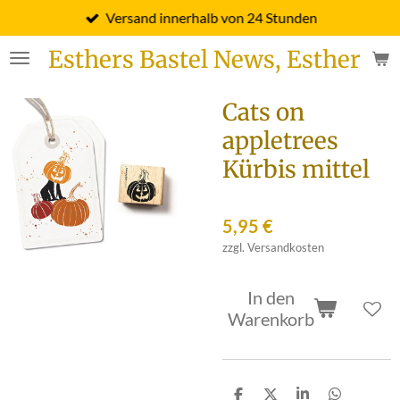
Versand innerhalb von 24 Stunden
Zum
Hauptinhalt
Esthers Bastel News, Esther Fi
springen
Cats on
appletrees
Kürbis mittel
5,95 €
zzgl. Versandkosten
In den
Warenkorb
T
T
T
T