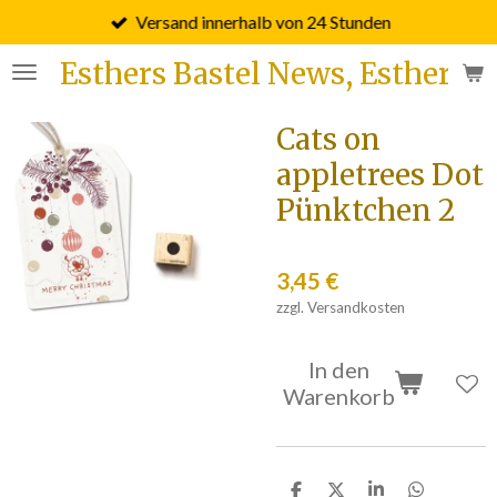
Versand innerhalb von 24 Stunden
Zum
Hauptinhalt
Esthers Bastel News, Esther F
springen
Cats on
appletrees Dot
Pünktchen 2
3,45 €
zzgl. Versandkosten
In den
Warenkorb
T
T
T
T