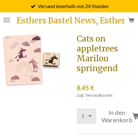
Versand innerhalb von 24 Stunden
Zum
Hauptinhalt
Esthers Bastel News, Esther F
springen
Cats on
appletrees
Marilou
springend
8,45 €
zzgl. Versandkosten
In den
Warenkorb