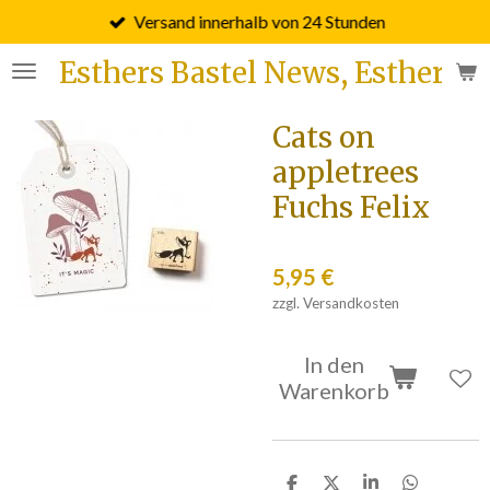
Versand innerhalb von 24 Stunden
Zum
Hauptinhalt
Esthers Bastel News, Esther F
springen
Cats on
appletrees
Fuchs Felix
5,95 €
zzgl. Versandkosten
In den
Warenkorb
T
T
T
T