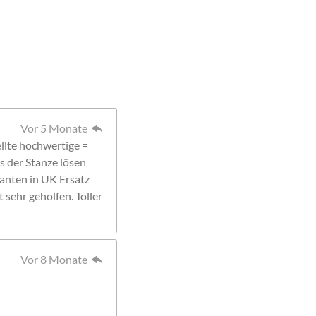
Vor 5 Monate
llte hochwertige =
s der Stanze lösen
ranten in UK Ersatz
 sehr geholfen. Toller
Vor 8 Monate