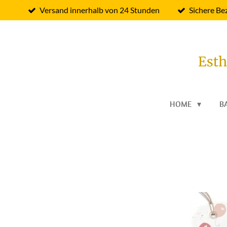
Versand innerhalb von 24 Stunden
Sichere Be
Zum
Hauptinhalt
springen
Esth
HOME
B