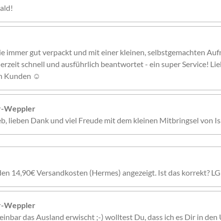
ald!
ie immer gut verpackt und mit einer kleinen, selbstgemachten Auf
erzeit schnell und ausführlich beantwortet - ein super Service! Li
nen Kunden ☺️
er-Weppler
ieb, lieben Dank und viel Freude mit dem kleinen Mitbringsel von Is
den 14,90€ Versandkosten (Hermes) angezeigt. Ist das korrekt? LG
er-Weppler
inbar das Ausland erwischt ;-) wolltest Du, dass ich es Dir in den 