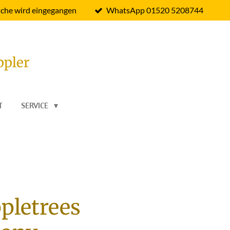
che wird eingegangen
WhatsApp 01520 5208744
ppler
T
SERVICE
pletrees