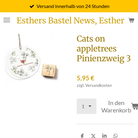
Versand innerhalb von 24 Stunden
Zum
Hauptinhalt
Esthers Bastel News, Esther Fi
springen
Cats on
appletrees
Pinienzweig 3
5,95 €
zzgl. Versandkosten
In den
Warenkorb
T
T
T
T