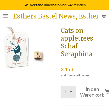
Versand innerhalb von 24 Stunden
Zum
Hauptinhalt
Esthers Bastel News, Esther F
springen
Cats on
appletrees
Schaf
Seraphina
3,45 €
zzgl. Versandkosten
In den
Warenkorb