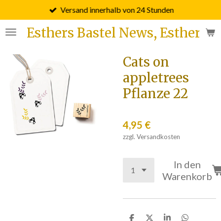
Versand innerhalb von 24 Stunden
Zum
Hauptinhalt
Esthers Bastel News, Esther F
springen
Cats on
appletrees
Pflanze 22
4,95 €
zzgl. Versandkosten
In den
Warenkorb
T
T
T
T