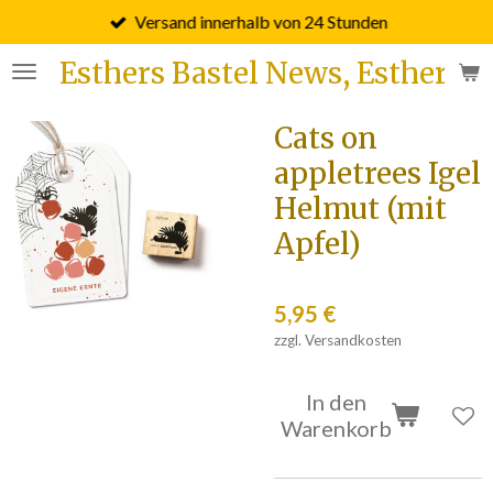
Versand innerhalb von 24 Stunden
Zum
Hauptinhalt
Esthers Bastel News, Esther F
springen
Cats on
appletrees Igel
Helmut (mit
Apfel)
5,95 €
zzgl. Versandkosten
In den
Warenkorb