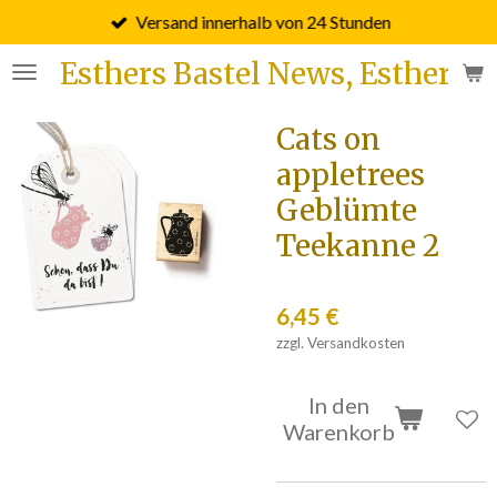
Versand innerhalb von 24 Stunden
Zum
Hauptinhalt
Esthers Bastel News, Esther F
springen
Cats on
appletrees
Geblümte
Teekanne 2
6,45 €
zzgl. Versandkosten
In den
Warenkorb