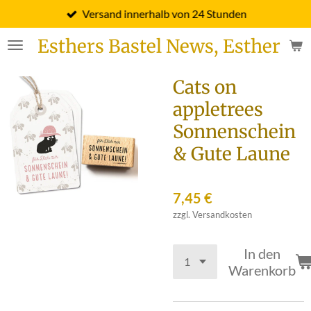
Versand innerhalb von 24 Stunden
Zum
Hauptinhalt
Esthers Bastel News, Esther Fi
springen
Cats on
appletrees
Sonnenschein
& Gute Laune
7,45 €
zzgl. Versandkosten
In den
Warenkorb