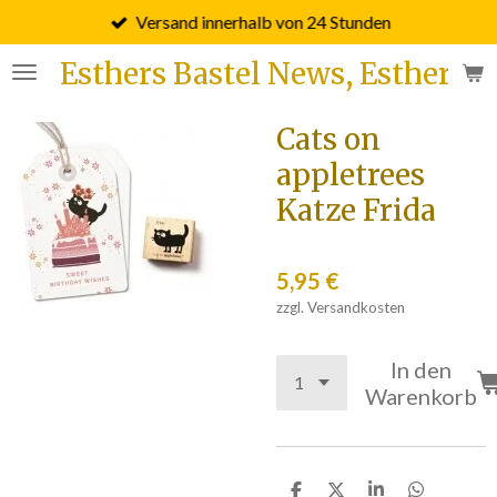
Versand innerhalb von 24 Stunden
Zum
Hauptinhalt
Esthers Bastel News, Esther F
springen
Cats on
appletrees
Katze Frida
5,95 €
zzgl. Versandkosten
In den
Warenkorb
T
T
T
T