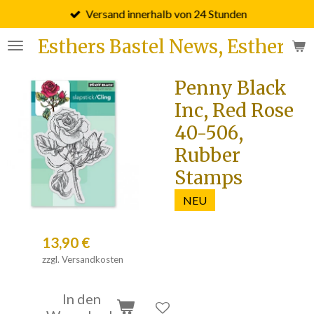
Versand innerhalb von 24 Stunden
Zum
Hauptinhalt
Esthers Bastel News, Esther F
springen
Penny Black
Inc, Red Rose
40-506,
Rubber
Stamps
NEU
13,90 €
zzgl. Versandkosten
In den