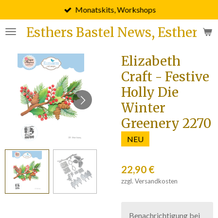
Monatskits, Workshops
Zum
Hauptinhalt
Esthers Bastel News, Esther F
springen
Elizabeth
Craft - Festive
Holly Die
Winter
Greenery 2270
NEU
22,90 €
zzgl. Versandkosten
Benachrichtigung bei