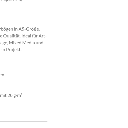
erbögen in A5-Größe.
 Qualität. Ideal für Art-
page, Mixed Media und
ein Projekt.
gen
mit 28 g/m²