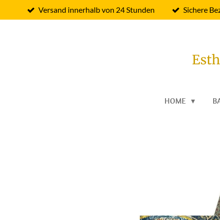
Versand innerhalb von 24 Stunden
Sichere Be
Zum
Hauptinhalt
springen
Esth
HOME
B