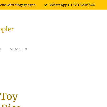
che wird eingegangen
WhatsApp 01520 5208744
ppler
T
SERVICE
 Toy