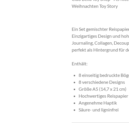
Weihnachten Toy Story
Ein Set gemischter Reispapi
Einzigartiges Design und hohe
Journaling, Collagen, Decou
perfekt als Hintergrund für d
Enthält:
8 einseitig bedruckte Bö
8 verschiedene Designs
Größe A5 (14,7 x 21 cm)
Hochwertiges Reispapier 
Angenehme Haptik
Säure- und ligninfrei