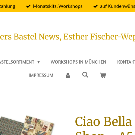
zahlung
Monatskits, Workshops
auf Kundenwüns
ers Bastel News, Esther Fischer-We
ASTELSORTIMENT
WORKSHOPS IN MÜNCHEN
KONTAK
IMPRESSUM
Ciao Bella