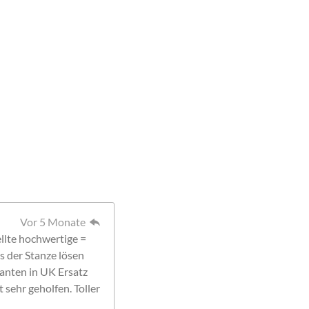
Vor 5 Monate
llte hochwertige =
s der Stanze lösen
ranten in UK Ersatz
 sehr geholfen. Toller