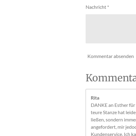
r
Nachricht *
n
e
Kommentar absenden
Kommenta
Rita
DANKE an Esther für d
teure Stanze hat leid
ließen, sondern immer 
angefordert, mir jedo
Kundenservice. Ich ka