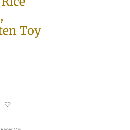
 Rice
,
ten Toy
e Paper Mix,