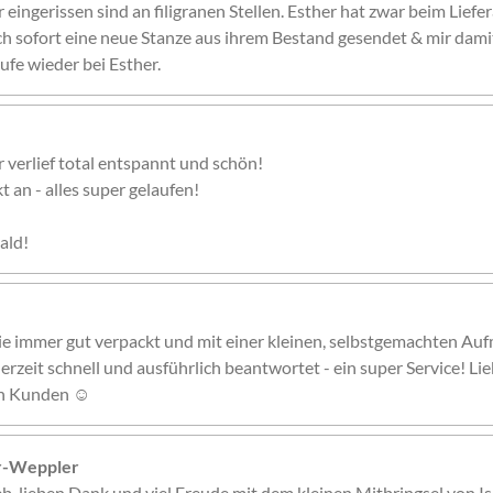
eingerissen sind an filigranen Stellen. Esther hat zwar beim Liefe
ch sofort eine neue Stanze aus ihrem Bestand gesendet & mir damit
ufe wieder bei Esther.
r verlief total entspannt und schön!
 an - alles super gelaufen!
ald!
ie immer gut verpackt und mit einer kleinen, selbstgemachten Auf
erzeit schnell und ausführlich beantwortet - ein super Service! Li
nen Kunden ☺️
er-Weppler
ieb, lieben Dank und viel Freude mit dem kleinen Mitbringsel von Is