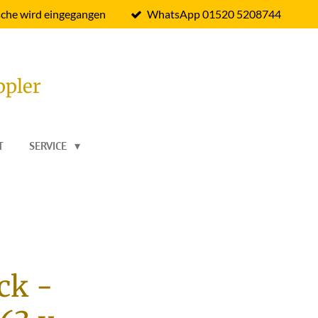
che wird eingegangen
WhatsApp 01520 5208744
ppler
T
SERVICE
ck -