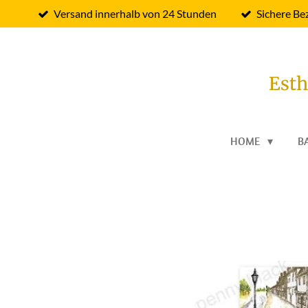
Versand innerhalb von 24 Stunden
Sichere Be
Zum
Hauptinhalt
springen
Esth
HOME
B