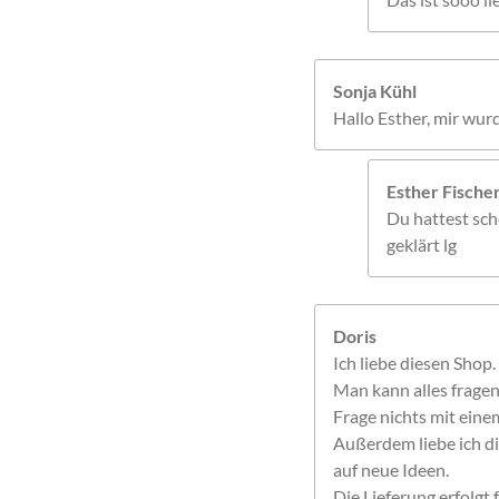
Sonja Kühl
Hallo Esther, mir wur
Esther Fisch
Du hattest sche
geklärt lg
Doris
Ich liebe diesen Shop.
Man kann alles frage
Frage nichts mit einem
Außerdem liebe ich di
auf neue Ideen.
Die Lieferung erfolgt f