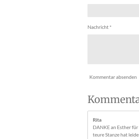
S
t
e
r
Nachricht *
n
e
Kommentar absenden
Kommenta
Rita
DANKE an Esther für d
teure Stanze hat leid