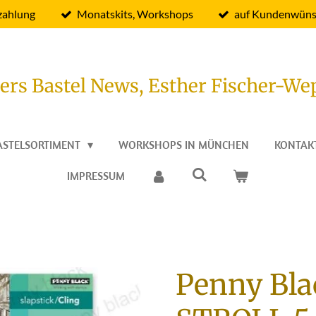
zahlung
Monatskits, Workshops
auf Kundenwüns
ers Bastel News, Esther Fischer-We
ASTELSORTIMENT
WORKSHOPS IN MÜNCHEN
KONTAK
IMPRESSUM
Penny Bla