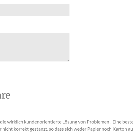
d
e
n
re
ie wirklich kundenorientierte Lösung von Problemen ! Eine beste
er nicht korrekt gestanzt, so dass sich weder Papier noch Karton au