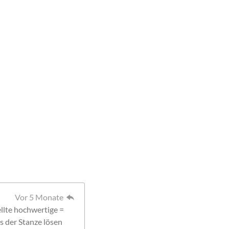
Vor 5 Monate
llte hochwertige =
s der Stanze lösen