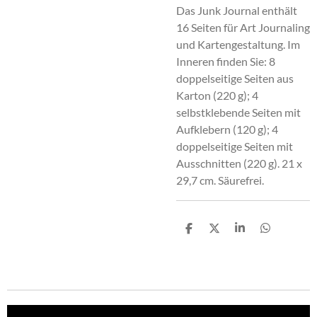
Das Junk Journal enthält
16 Seiten für Art Journaling
und Kartengestaltung. Im
Inneren finden Sie: 8
doppelseitige Seiten aus
Karton (220 g); 4
selbstklebende Seiten mit
Aufklebern (120 g); 4
doppelseitige Seiten mit
Ausschnitten (220 g). 21 x
29,7 cm. Säurefrei.
T
T
T
T
e
e
e
e
i
i
i
i
l
l
l
l
e
e
e
e
n
n
n
n