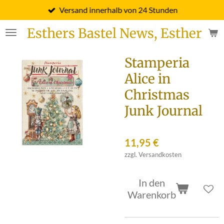
Versand innerhalb von 24 Stunden
Zum
Hauptinhalt
Esthers Bastel News, Esther Fi
springen
Stamperia
Alice in
Christmas
Junk Journal
11,95 €
zzgl. Versandkosten
In den
Warenkorb