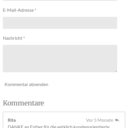
s
:
e
E-Mail-Adresse *
5
n
S
d
e
t
n
e
Nachricht *
r
n
e
Kommentar absenden
Kommentare
Rita
Vor 5 Monate
DANKE an Esther für die wirklich kundenorientierte